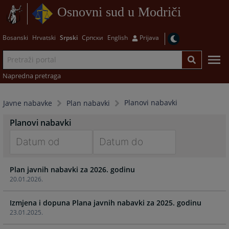
Osnovni sud u Modriči
Bosanski
Hrvatski
Srpski
Српски
English
Prijava
Napredna pretraga
Planovi nabavki
Javne nabavke
Plan nabavki
Planovi nabavki
Navigate
Navigate
Plan javnih nabavki za 2026. godinu
forward
forward
20.01.2026.
to
to
interact
interact
Izmjena i dopuna Plana javnih nabavki za 2025. godinu
with
with
23.01.2025.
the
the
calendar
calendar