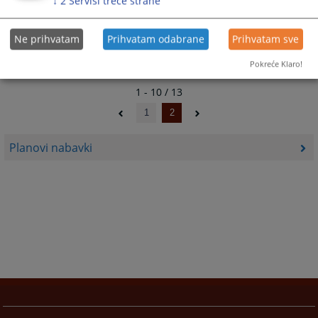
↓
2
Servisi treće strane
Plan javnih nabavki za 2018. godinu
Ne prihvatam
Prihvatam odabrane
Prihvatam sve
Pokreće Klaro!
1 - 10 / 13
1
2
Planovi nabavki