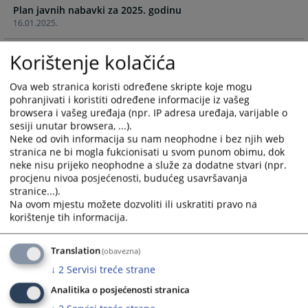
Plan javnih nabavki za 2025. godinu
and
and
16.01.2025.
select
select
a
a
Plan javnih nabavki za 2024. godinu
Korištenje kolačića
date.
date.
18.01.2024.
Press
Press
the
the
Ova web stranica koristi određene skripte koje mogu
pohranjivati i koristiti određene informacije iz vašeg
Plan javnih nabavki za 2023. godinu
question
question
browsera i vašeg uređaja (npr. IP adresa uređaja, varijable o
20.01.2023.
mark
mark
sesiji unutar browsera, ...).
key
key
Neke od ovih informacija su nam neophodne i bez njih web
Plan javnih nabavki za 2022. godinu
to
to
stranica ne bi mogla fukcionisati u svom punom obimu, dok
21.01.2022.
get
get
neke nisu prijeko neophodne a služe za dodatne stvari (npr.
the
the
procjenu nivoa posjećenosti, budućeg usavršavanja
Plan javnih nabavki za 2021. godinu
stranice...).
keyboard
keyboard
26.01.2021.
Na ovom mjestu možete dozvoliti ili uskratiti pravo na
shortcuts
shortcuts
korištenje tih informacija.
for
for
Plan javnih nabavki za 2020. godinu
changing
changing
31.01.2020.
Translation
(obavezna)
dates.
dates.
↓
2
Servisi treće strane
Plan javnih nabavki za 2019. godinu
Analitika o posjećenosti stranica
31.01.2019.