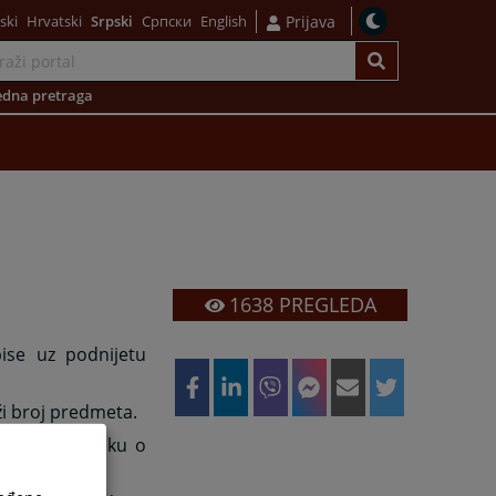
ski
Hrvatski
Srpski
Српски
English
Prijava
dna pretraga
1638
PREGLEDA
ise uz podnijetu
ži broj predmeta.
ormiše stranku o