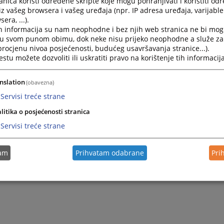
nica koristi određene skripte koje mogu pohranjivati i koristiti od
danje spisa vrši se u vremenu od 07:30 do 13:00 časo
iz vašeg browsera i vašeg uređaja (npr. IP adresa uređaja, varijable 
.
era, ...).
kopiranje sudskih spisa potrebno je odobrenje sudije.
h informacija su nam neophodne i bez njih web stranica ne bi mog
i u svom punom obimu, dok neke nisu prijeko neophodne a služe z
kopiranje sudskih spisa plaća se sudska taksa.
 procjenu nivoa posjećenosti, budućeg usavršavanja stranice...).
tu možete dozvoliti ili uskratiti pravo na korištenje tih informacija
nslation
(obavezna)
Servisi treće strane
litika o posjećenosti stranica
Servisi treće strane
tam
Prihvatam odabrane
Pri