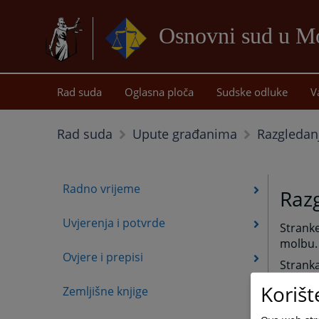
Osnovni sud u Mo
Rad suda
Oglasna ploča
Sudske odluke
V
Razgledan
Rad suda
Upute građanima
Radno vrijeme
Razg
Uvjerenja i potvrde
Strank
molbu.
Ovjere i prepisi
Stranka
Refere
Korišt
Zemljišne knjige
vremenu