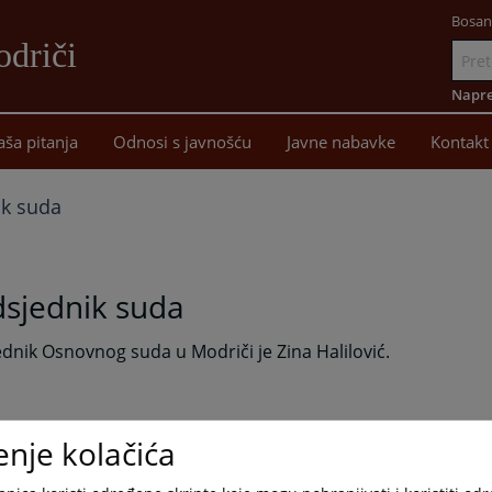
Bosan
driči
Idi
na
Napre
sadržaj
aša pitanja
Odnosi s javnošću
Javne nabavke
Kontakt
ik suda
dsjednik suda
dnik Osnovnog suda u Modriči je Zina Halilović.
enje kolačića