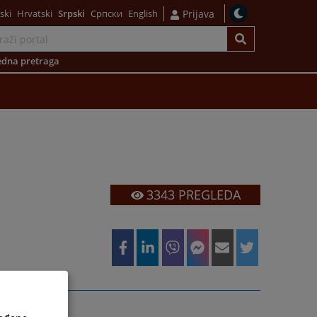
ski
Hrvatski
Srpski
Српски
English
Prijava
dna pretraga
3343
PREGLEDA