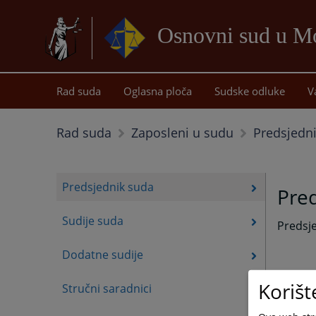
Osnovni sud u Mo
Rad suda
Oglasna ploča
Sudske odluke
V
Predsjedn
Rad suda
Zaposleni u sudu
Predsjednik suda
Pre
Sudije suda
Predsje
Dodatne sudije
Korišt
Stručni saradnici