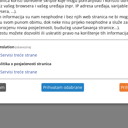
nica koristi određene skripte koje mogu pohranjivati i koristiti od
iz vašeg browsera i vašeg uređaja (npr. IP adresa uređaja, varijable 
era, ...).
h informacija su nam neophodne i bez njih web stranica ne bi mog
i u svom punom obimu, dok neke nisu prijeko neophodne a služe z
 procjenu nivoa posjećenosti, budućeg usavršavanja stranice...).
tu možete dozvoliti ili uskratiti pravo na korištenje tih informacija
nslation
(obavezna)
Servisi treće strane
litika o posjećenosti stranica
Servisi treće strane
tam
Prihvatam odabrane
Pri