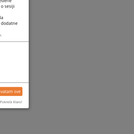
ređene
o sesiji
la
a dodatne
.
hvatam sve
Pokreće Klaro!