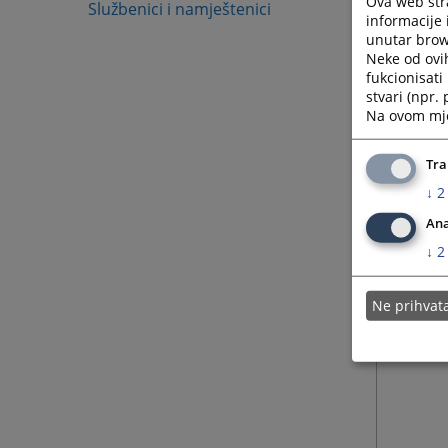
Ova web stra
Službenici i namještenici
informacije 
unutar brows
Neke od ovi
fukcionisat
stvari (npr.
Na ovom mjes
Tra
↓
2
Ana
↓
2
Ne prihva