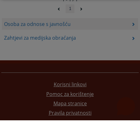
1
Osoba za odnose s javnošću
Zahtjevi za medijska obraćanja
Korisni linkovi
Pomoc za korištenje
Mapa stranice
Pravila privatnosti