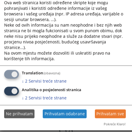
Ova web stranica koristi određene skripte koje mogu
pohranjivati i koristiti određene informacije iz vašeg
browsera i vašeg uređaja (npr. IP adresa uređaja, varijable o
sesiji unutar browsera, ...).
Neke od ovih informacija su nam neophodne i bez njih web
stranica ne bi mogla fukcionisati u svom punom obimu, dok
neke nisu prijeko neophodne a služe za dodatne stvari (npr.
procjenu nivoa posjećenosti, budućeg usavršavanja
stranice...).
Na ovom mjestu možete dozvoliti ili uskratiti pravo na
korištenje tih informacija.
Translation
(obavezna)
↓
2
Servisi treće strane
Analitika o posjećenosti stranica
↓
2
Servisi treće strane
Ne prihvatam
Prihvatam odabrane
Prihvatam sve
Pokreće Klaro!
1 - 1 / 1