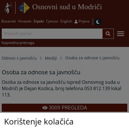
Osnovni sud u Modriči
Bosanski
Hrvatski
Srpski
Српски
English
Prijava
Napredna pretraga
Osoba za odnose s javnošću
Odnosi s javnošću
Mediji
Osoba za odnose sa javnošću
Osoba za odnose sa javnošću ispred Osnovnog suda u
Modriči je Dejan Kozlica, broj telefona 053 812 139 lokal
113.
3009
PREGLEDA
Korištenje kolačića