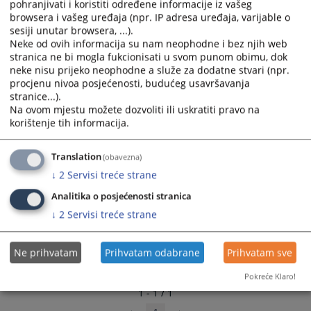
pohranjivati i koristiti određene informacije iz vašeg
and
and
browsera i vašeg uređaja (npr. IP adresa uređaja, varijable o
select
select
sesiji unutar browsera, ...).
a
a
Neke od ovih informacija su nam neophodne i bez njih web
stranica ne bi mogla fukcionisati u svom punom obimu, dok
date.
date.
neke nisu prijeko neophodne a služe za dodatne stvari (npr.
Press
Press
procjenu nivoa posjećenosti, budućeg usavršavanja
the
the
stranice...).
question
question
Na ovom mjestu možete dozvoliti ili uskratiti pravo na
mark
mark
korištenje tih informacija.
key
key
to
to
Translation
(obavezna)
get
get
↓
2
Servisi treće strane
the
the
keyboard
keyboard
Analitika o posjećenosti stranica
shortcuts
shortcuts
↓
2
Servisi treće strane
for
for
changing
changing
Ne prihvatam
Prihvatam odabrane
Prihvatam sve
dates.
dates.
Pokreće Klaro!
1 - 1 / 1