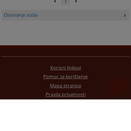
1
Osnivanje suda
Korisni linkovi
Pomoc za korištenje
Mapa stranice
Pravila privatnosti
Redizajn web stranice je finansirala Evropska unija. Za njen sadržaj isključivo je odgovorno
Visoko sudsko i tužilačko vijeće BiH i ona ne odražava nužno stavove Evropske unije.