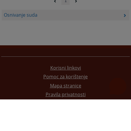
1
Osnivanje suda
Korisni linkovi
Pomoc za korištenje
Mapa stranice
Pravila privatnosti
Redizajn web stranice je finansirala Evropska unija. Za njen sadržaj isključivo je odgovorno
Visoko sudsko i tužilačko vijeće BiH i ona ne odražava nužno stavove Evropske unije.