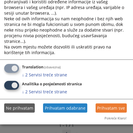
pohranjivati i koristiti određene informacije iz vašeg
and
and
browsera i vašeg uređaja (npr. IP adresa uređaja, varijable o
select
select
sesiji unutar browsera, ...).
a
a
Neke od ovih informacija su nam neophodne i bez njih web
stranica ne bi mogla fukcionisati u svom punom obimu, dok
date.
date.
neke nisu prijeko neophodne a služe za dodatne stvari (npr.
Press
Press
procjenu nivoa posjećenosti, budućeg usavršavanja
the
the
stranice...).
question
question
Na ovom mjestu možete dozvoliti ili uskratiti pravo na
mark
mark
korištenje tih informacija.
key
key
to
to
Translation
(obavezna)
get
get
↓
2
Servisi treće strane
the
the
keyboard
keyboard
Analitika o posjećenosti stranica
shortcuts
shortcuts
↓
2
Servisi treće strane
for
for
changing
changing
Ne prihvatam
Prihvatam odabrane
Prihvatam sve
dates.
dates.
Pokreće Klaro!
1 - 1 / 1