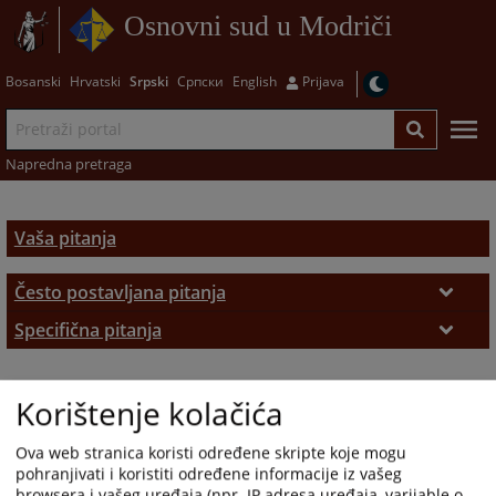
Osnovni sud u Modriči
Bosanski
Hrvatski
Srpski
Српски
English
Prijava
Napredna pretraga
Vaša pitanja
Često postavljana pitanja
Često postavljana pitanja
Specifična pitanja
Zemljišno-knjižni izvadak
Korištenje kolačića
Ova web stranica koristi određene skripte koje mogu
pohranjivati i koristiti određene informacije iz vašeg
browsera i vašeg uređaja (npr. IP adresa uređaja, varijable o