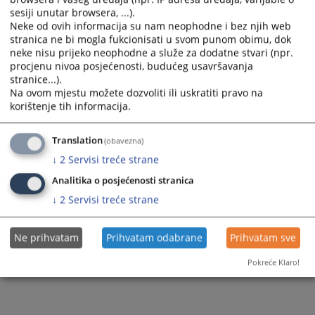
sesiji unutar browsera, ...).
Neke od ovih informacija su nam neophodne i bez njih web
stranica ne bi mogla fukcionisati u svom punom obimu, dok
neke nisu prijeko neophodne a služe za dodatne stvari (npr.
procjenu nivoa posjećenosti, budućeg usavršavanja
stranice...).
Na ovom mjestu možete dozvoliti ili uskratiti pravo na
korištenje tih informacija.
Translation
(obavezna)
↓
2
Servisi treće strane
Analitika o posjećenosti stranica
↓
2
Servisi treće strane
Ne prihvatam
Prihvatam odabrane
Prihvatam sve
Pokreće Klaro!