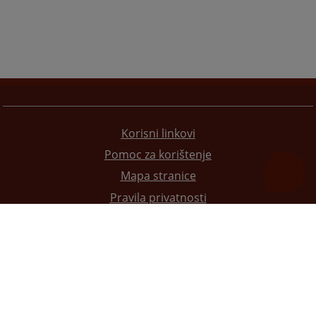
Korisni linkovi
Pomoc za korištenje
Mapa stranice
Pravila privatnosti
Redizajn web stranice je finansirala Evropska unija. Za njen sadržaj isključivo je odgovorno
Visoko sudsko i tužilačko vijeće BiH i ona ne odražava nužno stavove Evropske unije.