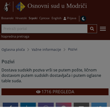
Osnovni sud u Modriči
Bosanski
Hrvatski
Srpski
Српски
English
Prijava
Napredna pretraga
Pozivi
Oglasna ploča
Važne informacije
Pozivi
Dostava sudskih poziva vrši se putem pošte, ličnom
dostavom putem sudskih dostavljača i putem oglasne
table suda.
1716
PREGLEDA