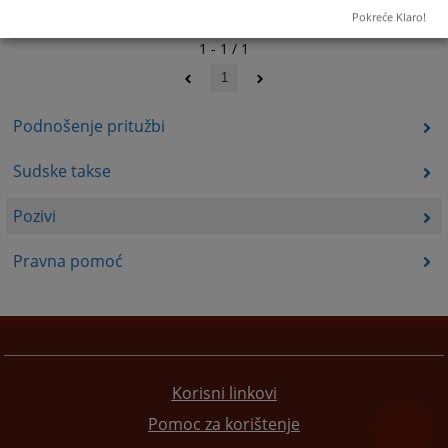
Pokreće Klaro!
1 - 1 / 1
1
Podnošenje pritužbi
Sudske takse
Pozivi
Pravna pomoć
Korisni linkovi
Pomoc za korištenje