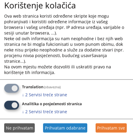
Korištenje kolačića
Ova web stranica koristi određene skripte koje mogu
pohranjivati i koristiti određene informacije iz vašeg
browsera i vašeg uređaja (npr. IP adresa uređaja, varijable o
sesiji unutar browsera, ...).
Neke od ovih informacija su nam neophodne i bez njih web
stranica ne bi mogla fukcionisati u svom punom obimu, dok
neke nisu prijeko neophodne a služe za dodatne stvari (npr.
procjenu nivoa posjećenosti, budućeg usavršavanja
stranice...).
Na ovom mjestu možete dozvoliti ili uskratiti pravo na
korištenje tih informacija.
Translation
(obavezna)
↓
2
Servisi treće strane
Analitika o posjećenosti stranica
↓
2
Servisi treće strane
Ne prihvatam
Prihvatam odabrane
Prihvatam sve