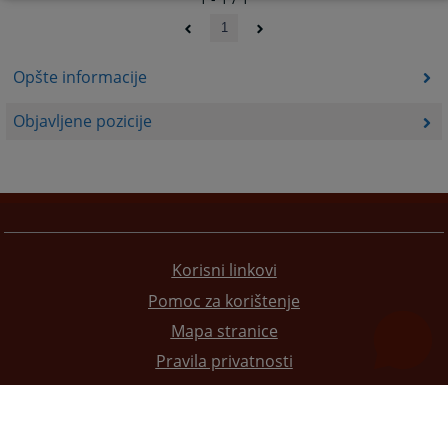
1
Opšte informacije
Objavljene pozicije
Korisni linkovi
Pomoc za korištenje
Mapa stranice
Pravila privatnosti