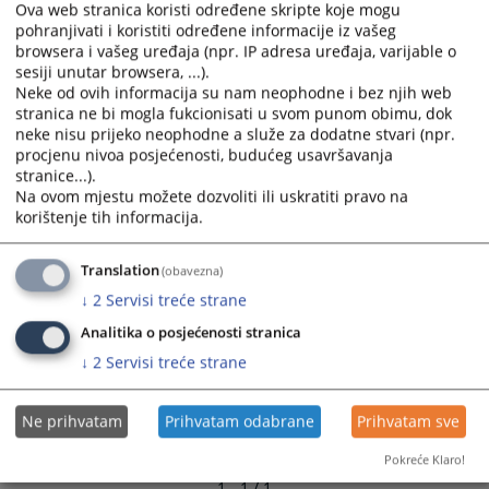
Ova web stranica koristi određene skripte koje mogu
and
and
pohranjivati i koristiti određene informacije iz vašeg
select
select
browsera i vašeg uređaja (npr. IP adresa uređaja, varijable o
a
a
sesiji unutar browsera, ...).
date.
date.
Neke od ovih informacija su nam neophodne i bez njih web
Press
Press
stranica ne bi mogla fukcionisati u svom punom obimu, dok
neke nisu prijeko neophodne a služe za dodatne stvari (npr.
the
the
procjenu nivoa posjećenosti, budućeg usavršavanja
question
question
stranice...).
mark
mark
Na ovom mjestu možete dozvoliti ili uskratiti pravo na
key
key
korištenje tih informacija.
to
to
get
get
Translation
(obavezna)
the
the
↓
2
Servisi treće strane
keyboard
keyboard
shortcuts
shortcuts
Analitika o posjećenosti stranica
for
for
↓
2
Servisi treće strane
changing
changing
dates.
dates.
Ne prihvatam
Prihvatam odabrane
Prihvatam sve
Pokreće Klaro!
1 - 1 / 1