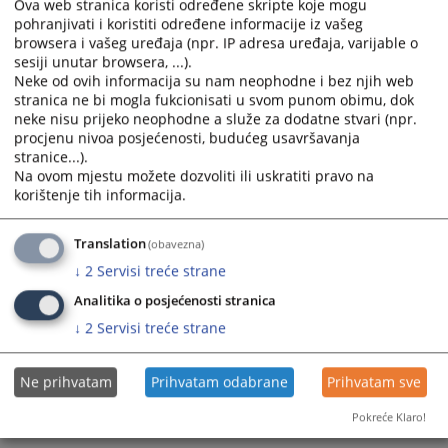
Ova web stranica koristi određene skripte koje mogu
Na sastanku je razmatran izvještaj o radu suda za vremenski
pohranjivati i koristiti određene informacije iz vašeg
period od 01. januara 2025. godine pa do 30. septembra 2025.
browsera i vašeg uređaja (npr. IP adresa uređaja, varijable o
godine.
sesiji unutar browsera, ...).
Tokom sastanka izvršena je razmjena iskustava i mišljenja u
Neke od ovih informacija su nam neophodne i bez njih web
cilju daljeg unapređenja povjerenja građana u pravosudni
stranica ne bi mogla fukcionisati u svom punom obimu, dok
sistem.
neke nisu prijeko neophodne a služe za dodatne stvari (npr.
procjenu nivoa posjećenosti, budućeg usavršavanja
stranice...).
Prikazana vijest je na
:
Srpski jezik
Na ovom mjestu možete dozvoliti ili uskratiti pravo na
225
PREGLEDA
korištenje tih informacija.
Translation
(obavezna)
↓
2
Servisi treće strane
Analitika o posjećenosti stranica
↓
2
Servisi treće strane
Ne prihvatam
Prihvatam odabrane
Prihvatam sve
Pokreće Klaro!