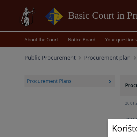
Basic Court in Pr
About the Court
Notice Board
Your questions
Public Procurement
Procurement plan
Procurement Plans
Proc
26.01.
15.01.
Korišt
28.12.