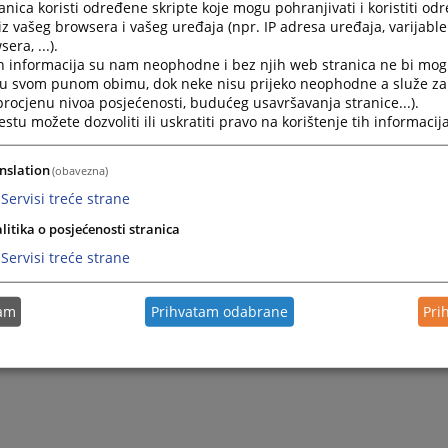
nica koristi određene skripte koje mogu pohranjivati i koristiti od
iz vašeg browsera i vašeg uređaja (npr. IP adresa uređaja, varijable 
era, ...).
2022.
Plan nabavki za 2023. godinu
h informacija su nam neophodne i bez njih web stranica ne bi mog
i u svom punom obimu, dok neke nisu prijeko neophodne a služe z
 procjenu nivoa posjećenosti, budućeg usavršavanja stranice...).
2022.
Plan nabavki za 2022. godinu
tu možete dozvoliti ili uskratiti pravo na korištenje tih informacija
2021.
Plan nabavki za 2021. godinu
nslation
(obavezna)
Servisi treće strane
litika o posjećenosti stranica
Servisi treće strane
tam
Prihvatam odabrane
Pri