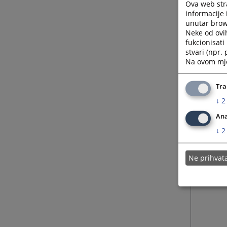
Ova web stra
informacije 
unutar brows
23.11.
Neke od ovi
fukcionisat
stvari (npr.
11.02.
Na ovom mjes
05.02.
Tra
↓
2
Ana
↓
2
Ne prihva