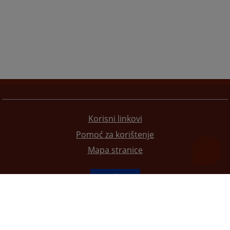
Korisni linkovi
Pomoć za korištenje
Mapa stranice
Redizajn web stranice je finansirala Evropska unija. Za njen sadržaj isključivo je odgovorno
Visoko sudsko i tužilačko vijeće BiH i ona ne odražava nužno stavove Evropske unije.