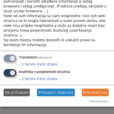
pohranjivati i koristiti određene informacije iz vašeg
Prateći dokumenti
browsera i vašeg uređaja (npr. IP adresa uređaja, varijable o
sesiji unutar browsera, ...).
Plan nabavki 2023
Neke od ovih informacija su nam neophodne i bez njih web
Izmjena Plana nabavki 2023 I
stranica ne bi mogla fukcionisati u svom punom obimu, dok
neke nisu prijeko neophodne a služe za dodatne stvari (npr.
Izmjena Plana nabavki 2023 II
procjenu nivoa posjećenosti, budućeg usavršavanja
stranice...).
Na ovom mjestu možete dozvoliti ili uskratiti pravo na
korištenje tih informacija.
579
PREGLEDA
Translation
(obavezna)
↓
2
Servisi treće strane
Analitika o posjećenosti stranica
↓
2
Servisi treće strane
Ne prihvatam
Prihvatam odabrane
Prihvatam sve
Pokreće Klaro!