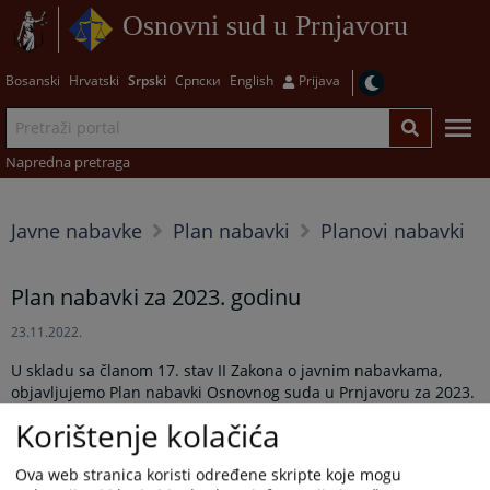
Osnovni sud u Prnjavoru
Bosanski
Hrvatski
Srpski
Српски
English
Prijava
Napredna pretraga
Javne nabavke
Plan nabavki
Planovi nabavki
Plan nabavki za 2023. godinu
23.11.2022.
U skladu sa članom 17. stav II Zakona o javnim nabavkama,
objavljujemo Plan nabavki Osnovnog suda u Prnjavoru za 2023.
godinu.
Korištenje kolačića
Prikazana vijest je na
:
Srpski jezik
Ova web stranica koristi određene skripte koje mogu