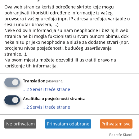
Ova web stranica koristi određene skripte koje mogu
pohranjivati i koristiti određene informacije iz vašeg
browsera i vašeg uređaja (npr. IP adresa uređaja, varijable o
sesiji unutar browsera, ...).
Neke od ovih informacija su nam neophodne i bez njih web
stranica ne bi mogla fukcionisati u svom punom obimu, dok
Trenutno nema vijesti
neke nisu prijeko neophodne a služe za dodatne stvari (npr.
procjenu nivoa posjećenosti, budućeg usavršavanja
stranice...).
Na ovom mjestu možete dozvoliti ili uskratiti pravo na
korištenje tih informacija.
Translation
(obavezna)
↓
2
Servisi treće strane
Analitika o posjećenosti stranica
↓
2
Servisi treće strane
Ne prihvatam
Prihvatam odabrane
Prihvatam sve
Pokreće Klaro!