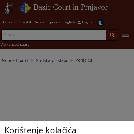
Basic Court in Prnjavor
Bosanski
Hrvatski
Srpski
Српски
English
Log in
Advanced search
Vehicles
Notice Board
Sudska prodaja
Korištenje kolačića