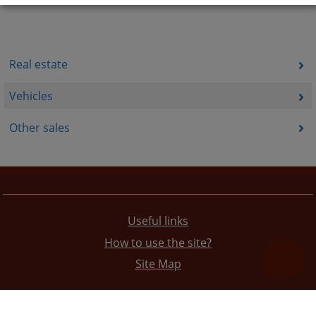
Real estate
Vehicles
Other sales
Useful links
How to use the site?
Site Map