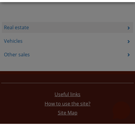
Real estate
Vehicles
Other sales
Useful links
How to use the site?
Site Map