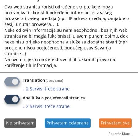
Ova web stranica koristi određene skripte koje mogu
pohranjivati i koristiti određene informacije iz vašeg
browsera i vašeg uređaja (npr. IP adresa uređaja, varijable o
sesiji unutar browsera, ...).
Neke od ovih informacija su nam neophodne i bez njih web
stranica ne bi mogla fukcionisati u svom punom obimu, dok
Trenutno nema vijesti
neke nisu prijeko neophodne a služe za dodatne stvari (npr.
procjenu nivoa posjećenosti, budućeg usavršavanja
stranice...).
Na ovom mjestu možete dozvoliti ili uskratiti pravo na
korištenje tih informacija.
Translation
(obavezna)
↓
2
Servisi treće strane
Analitika o posjećenosti stranica
↓
2
Servisi treće strane
Ne prihvatam
Prihvatam odabrane
Prihvatam sve
Pokreće Klaro!