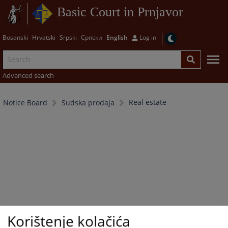
Basic Court in Prnjavor
Bosanski
Hrvatski
Srpski
Српски
English
Log in
Advanced search
Real estate
Notice Board
Sudska prodaja
Korištenje kolačića