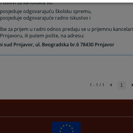
 uslovi za kandidata su:
 posjeduje odgovarajuću školsku spremu,
 posjeduje odgovarajuće radno iskustvo i
lbe za prijem u radni odnos predaju se u prijemnu kancela
Prnjavoru, ili putem pošte, na adresu:
 sud Prnjavor, ul. Beogradska br.6 78430 Prnjavor
1 - 1 / 1
1