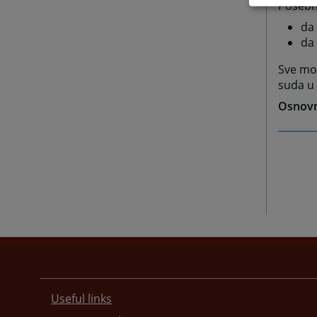
Posebni
da
da
Sve mo
suda u 
Osnovni
Useful links