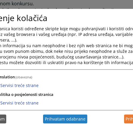
anom konkursu.
dnik suda raspisuje konkurs ili javni oglas radi prijema u 
enje kolačića
a suda na određeno ili na neodređeno vrijeme.
ni konkurs ili javni oglas objavljuju se javno, putem sredsta
nica koristi određene skripte koje mogu pohranjivati i koristiti od
sanja.
iz vašeg browsera i vašeg uređaja (npr. IP adresa uređaja, varijable 
era, ...).
uslovi za zasnivanje radnog odnosa za radnike u organima 
h informacija su nam neophodne i bez njih web stranica ne bi mog
juju na radnike suda, ako zakonom nije drugačije određeno
i u svom punom obimu, dok neke nisu prijeko neophodne a služe z
slovi za kandidata su:
 procjenu nivoa posjećenosti, budućeg usavršavanja stranice...).
tu možete dozvoliti ili uskratiti pravo na korištenje tih informacija
je državljanin Bosne i Hercegovine i da ima prebivalište u B
je stariji od 18 godina,
nslation
(obavezna)
 ima opštu zdravstvenu sposobnost,
je po svojim radnim i ljudskim kvalitetima dostojan ugleda
Servisi treće strane
užbenika,
litika o posjećenosti stranica
nije osuđivan za krivično djelo na bezuslovnu kaznu zatvor
Servisi treće strane
seci ili za krivično djelo koje ga čini nepodobnim za obavlja
du i
 ispunjava druge uslove utvrđene zakonom, drugim propisim
tam
Prihvatam odabrane
Pri
trašnjoj organizaciji i sistematizaciji radnih mjesta u sudu.