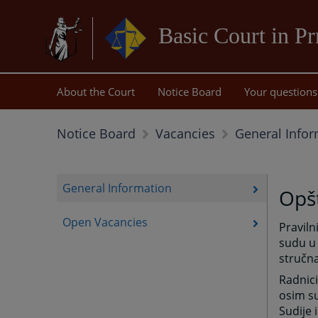
Basic Court in Pr
About the Court
Notice Board
Your questions
General Infor
Notice Board
Vacancies
General Information
Opšt
Open Vacancies
Praviln
sudu u 
stručna
Radnici
osim su
Sudije