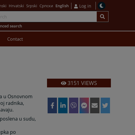
nski
Hrvatski
Srpski
Српски
English
Log in
nced search
Contact
3151
VIEWS
esta u Osnovnom
oj radnika,
avaju.
aposlena u sudu,
upka po