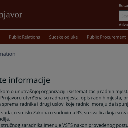
Bosa
njavor
Go
to
Adva
main
Public Relations
Sudske odluke
Public Procurement
content
mation
e informacije
ikom o unutrašnjoj organizaciji i sistematizaciji radnih mj
Prnjavoru utvrđena su radna mjesta, opis radnih mjesta, br
 sprema radnika i drugi uslovi koje radnici moraju da ispunj
 suda, u smislu Zakona o sudovima RS, su sva lica koja su z
dija.
 i stručnog saradnika imenuje VSTS nakon provedenog post