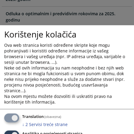
calendar
calendar
and
and
Odluka o optimalnim i predvidivim rokovima za 2025.
select
select
godinu
a
a
Korištenje kolačića
date.
date.
Izvještaj o poštivanju optimalnih i predvidivih rokova u
Press
Press
2024. godini
Ova web stranica koristi određene skripte koje mogu
the
the
pohranjivati i koristiti određene informacije iz vašeg
question
question
Odluka o optimalnim i predvidivim rokovima za 2024.
browsera i vašeg uređaja (npr. IP adresa uređaja, varijable o
mark
mark
godinu
sesiji unutar browsera, ...).
key
key
Neke od ovih informacija su nam neophodne i bez njih web
to
to
stranica ne bi mogla fukcionisati u svom punom obimu, dok
Izvještaj o poštivanju optimalnih i predvidivih rokova u
get
get
neke nisu prijeko neophodne a služe za dodatne stvari (npr.
2023. godini
the
the
procjenu nivoa posjećenosti, budućeg usavršavanja
stranice...).
keyboard
keyboard
Na ovom mjestu možete dozvoliti ili uskratiti pravo na
shortcuts
shortcuts
korištenje tih informacija.
for
for
changing
changing
Translation
(obavezna)
dates.
dates.
↓
2
Servisi treće strane
Analitika o posjećenosti stranica