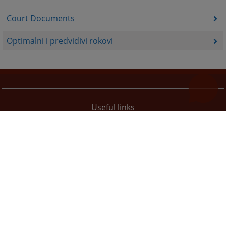
Court Documents
Optimalni i predvidivi rokovi
Useful links
How to use the site?
Site Map
The redesign of the website was funded by the European Union. It is solely responsible for its content
the High Judicial and Prosecutorial Council of BiH also does not necessarily reflect the views of the
European Union.