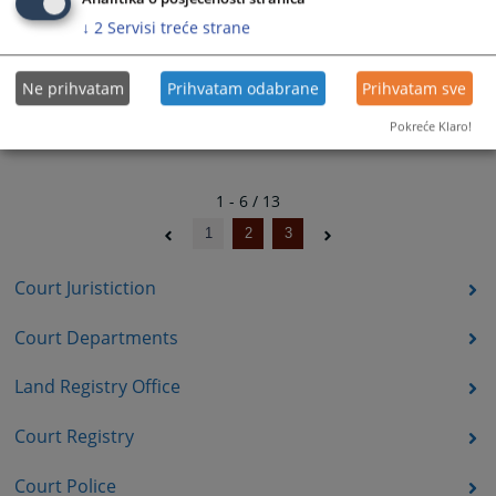
↓
2
Servisi treće strane
Ne prihvatam
Prihvatam odabrane
Prihvatam sve
Pokreće Klaro!
1 - 6 / 13
1
2
3
Court Juristiction
Court Departments
Land Registry Office
Court Registry
Court Police