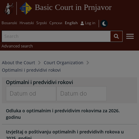
Basic Court in Prnjavor
Bosanski
Hrvatski
Srpski
Српски
English
Log in
Advanced search
About the Court
Court Organization
Optimalni i predvidivi rokovi
Optimalni i predvidivi rokovi
Navigate
Navigate
Odluka o optimalnim i predvidivim rokovima za 2026.
forward
forward
godinu
to
to
interact
interact
with
with
Izvještaj o poštivanju optimalnih i predvidivih rokova u
the
the
2025. godini