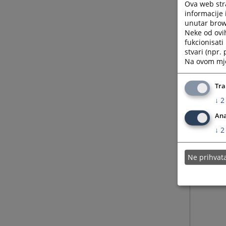
Ova web stra
informacije 
osnsud
unutar brows
Neke od ovi
fukcionisat
stvari (npr.
Na ovom mjes
Tra
↓
2
Ana
↓
2
Ne prihva