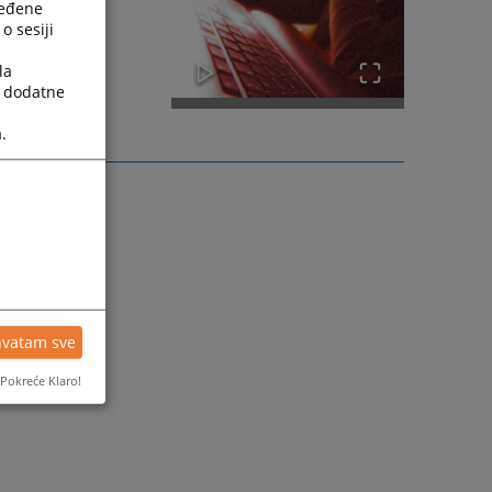
ređene
o sesiji
la
a dodatne
.
hvatam sve
Pokreće Klaro!