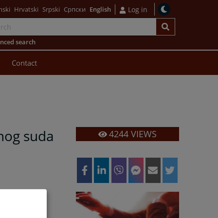
nski
Hrvatski
Srpski
Српски
English
Log in
nced search
Contact
nog suda
4244
VIEWS