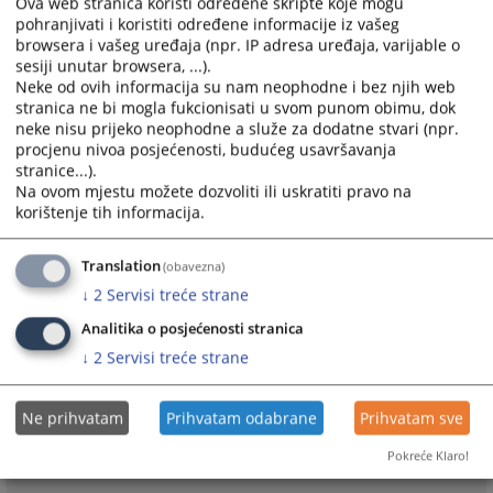
Ova web stranica koristi određene skripte koje mogu
pohranjivati i koristiti određene informacije iz vašeg
browsera i vašeg uređaja (npr. IP adresa uređaja, varijable o
sesiji unutar browsera, ...).
Neke od ovih informacija su nam neophodne i bez njih web
stranica ne bi mogla fukcionisati u svom punom obimu, dok
neke nisu prijeko neophodne a služe za dodatne stvari (npr.
procjenu nivoa posjećenosti, budućeg usavršavanja
stranice...).
Na ovom mjestu možete dozvoliti ili uskratiti pravo na
korištenje tih informacija.
Translation
(obavezna)
↓
2
Servisi treće strane
Analitika o posjećenosti stranica
↓
2
Servisi treće strane
Ne prihvatam
Prihvatam odabrane
Prihvatam sve
Pokreće Klaro!