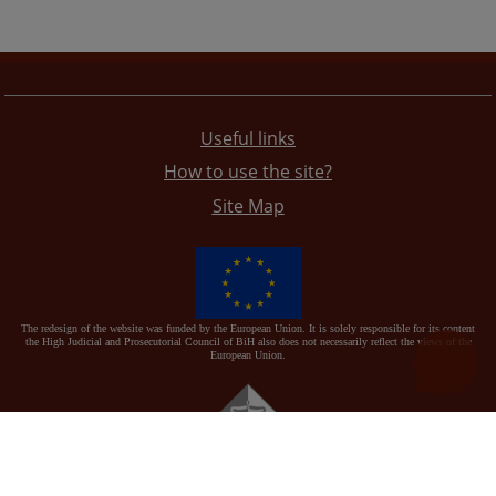
Useful links
How to use the site?
Site Map
The redesign of the website was funded by the European Union. It is solely responsible for its content
the High Judicial and Prosecutorial Council of BiH also does not necessarily reflect the views of the
European Union.
© 2021
High Judicial and Prosecutorial Council