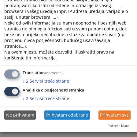
Prateći dokumenti
pohranjivati i koristiti određene informacije iz vašeg
browsera i vašeg uređaja (npr. IP adresa uređaja, varijable o
Plan nabavki 2022
sesiji unutar browsera, ...).
Neke od ovih informacija su nam neophodne i bez njih web
Izmjena Plana nabavki 2022 I
stranica ne bi mogla fukcionisati u svom punom obimu, dok
Izmjena Plana nabavki 2022 II
neke nisu prijeko neophodne a služe za dodatne stvari (npr.
Izmjena Plana nabavki 2022 III
procjenu nivoa posjećenosti, budućeg usavršavanja
stranice...).
Na ovom mjestu možete dozvoliti ili uskratiti pravo na
korištenje tih informacija.
638
PREGLEDA
Translation
(obavezna)
↓
2
Servisi treće strane
Analitika o posjećenosti stranica
↓
2
Servisi treće strane
Ne prihvatam
Prihvatam odabrane
Prihvatam sve
Pokreće Klaro!