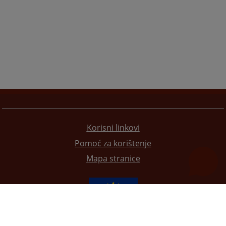
Korisni linkovi
Pomoć za korištenje
Mapa stranice
Redizajn web stranice je finansirala Evropska unija. Za njen sadržaj isključivo je odgovorno
Visoko sudsko i tužilačko vijeće BiH i ona ne odražava nužno stavove Evropske unije.