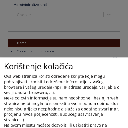
Administrative unit
Choose...
Name
Osnovni sud u Prnjavoru
Institution name :
Osnovni sud u Prnjavoru
Korištenje kolačića
Address:
Beogradska 6, 78430 Prnjavor
Phone:
+387 51 660 396 - centrala
Ova web stranica koristi određene skripte koje mogu
Fax:
+387 51 660 851
pohranjivati i koristiti određene informacije iz vašeg
browsera i vašeg uređaja (npr. IP adresa uređaja, varijable o
Adresa elektronske pošte:
ossud-prnjavor@pravosudje.ba
sesiji unutar browsera, ...).
Web stranica:
https://ossud-prnjavor.pravosudje.ba/
Neke od ovih informacija su nam neophodne i bez njih web
Working hours:
08:00-16:00
stranica ne bi mogla fukcionisati u svom punom obimu, dok
Predsjednik:
Milan Sabljić
neke nisu prijeko neophodne a služe za dodatne stvari (npr.
Obavijesti o stanju predmeta:
Putem Jedinstvenog pristupnog koda
procjenu nivoa posjećenosti, budućeg usavršavanja
stranice...).
Uvjerenje da se ne vodi krivični postupak, uvjerenje da se ne
Potvrde
vodi prekršajni postupak, uvjerenje da se pred sudom vodi/ne
Na ovom mjestu možete dozvoliti ili uskratiti pravo na
koje se
vodi odgovarajući postupak i sl. Da bi sud izdao odgovarajuće