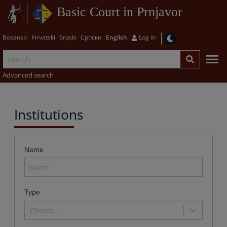
Basic Court in Prnjavor
Bosanski
Hrvatski
Srpski
Српски
English
Log in
Advanced search
Institutions
Name
Type
Choose...