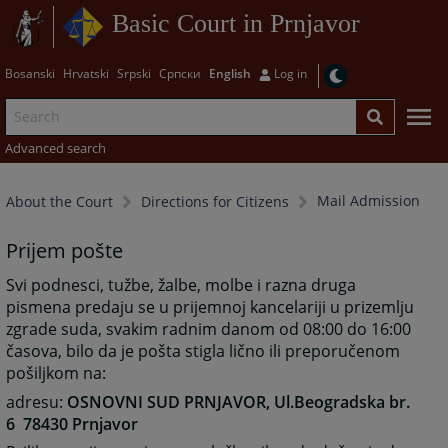
Basic Court in Prnjavor
Bosanski
Hrvatski
Srpski
Српски
English
Log in
Advanced search
Mail Admission
About the Court
Directions for Citizens
Prijem pošte
Svi podnesci, tužbe, žalbe, molbe i razna druga
pismena predaju se u prijemnoj kancelariji u prizemlju
zgrade suda, svakim radnim danom od 08:00 do 16:00
časova, bilo da je pošta stigla lično ili preporučenom
pošiljkom na:
adresu:
OSNOVNI SUD PRNJAVOR, Ul.Beogradska br.
6 78430 Prnjavor