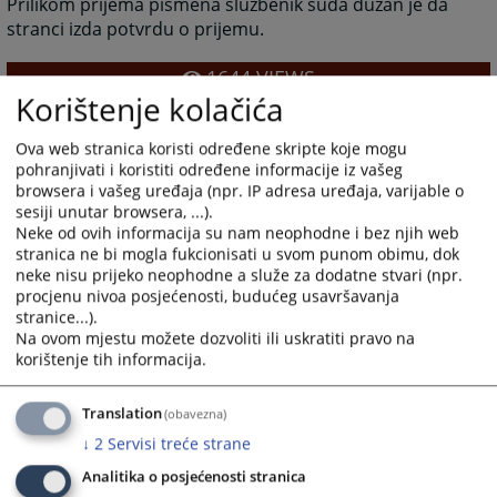
Prilikom prijema pismena službenik suda dužan je da
stranci izda potvrdu o prijemu.
1644
VIEWS
Korištenje kolačića
Ova web stranica koristi određene skripte koje mogu
pohranjivati i koristiti određene informacije iz vašeg
browsera i vašeg uređaja (npr. IP adresa uređaja, varijable o
sesiji unutar browsera, ...).
Neke od ovih informacija su nam neophodne i bez njih web
stranica ne bi mogla fukcionisati u svom punom obimu, dok
neke nisu prijeko neophodne a služe za dodatne stvari (npr.
procjenu nivoa posjećenosti, budućeg usavršavanja
stranice...).
Na ovom mjestu možete dozvoliti ili uskratiti pravo na
korištenje tih informacija.
Translation
(obavezna)
↓
2
Servisi treće strane
Analitika o posjećenosti stranica