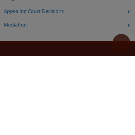
Appealing Court Decisions
Mediation
Useful links
How to use the site?
Site Map
The redesign of the website was funded by the European Union. It is solely responsible for its content
the High Judicial and Prosecutorial Council of BiH also does not necessarily reflect the views of the
European Union.