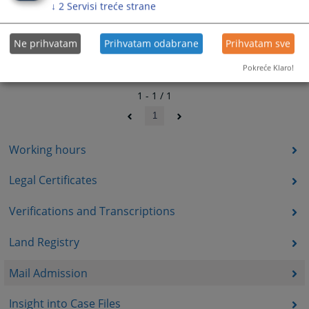
↓
2
Servisi treće strane
Ne prihvatam
Prihvatam odabrane
Prihvatam sve
Pokreće Klaro!
1 - 1 / 1
1
Working hours
Legal Certificates
Verifications and Transcriptions
Land Registry
Mail Admission
Insight into Case Files