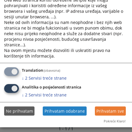
and
and
pohranjivati i koristiti određene informacije iz vašeg
browsera i vašeg uređaja (npr. IP adresa uređaja, varijable o
select
select
sesiji unutar browsera, ...).
a
a
Neke od ovih informacija su nam neophodne i bez njih web
date.
date.
stranica ne bi mogla fukcionisati u svom punom obimu, dok
Press
Press
neke nisu prijeko neophodne a služe za dodatne stvari (npr.
the
the
procjenu nivoa posjećenosti, budućeg usavršavanja
question
question
stranice...).
mark
mark
Na ovom mjestu možete dozvoliti ili uskratiti pravo na
korištenje tih informacija.
key
key
to
to
get
get
Translation
(obavezna)
the
the
↓
2
Servisi treće strane
keyboard
keyboard
Analitika o posjećenosti stranica
shortcuts
shortcuts
↓
2
Servisi treće strane
for
for
changing
changing
dates.
dates.
Ne prihvatam
Prihvatam odabrane
Prihvatam sve
Pokreće Klaro!
1 - 1 / 1