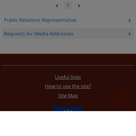
1
Public Relations Representative
Requests for Media Addresses
Useful links
How to use the site?
Site Map
The redesign of the website was funded by the European Union. It is solely responsible for its content
the High Judicial and Prosecutorial Council of BiH also does not necessarily reflect the views of the