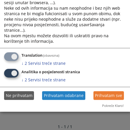
da vrši druge poslove određene zakonom
sesiji unutar browsera, ...).
Neke od ovih informacija su nam neophodne i bez njih web
Nadležnost, unutrašnje uređenje i rad suda regulisani
stranica ne bi mogla fukcionisati u svom punom obimu, dok
su Zakonom o sudovima Republike Srpske („Službeni
neke nisu prijeko neophodne a služe za dodatne stvari (npr.
glasnik Republike Srpske” broj 111/04, 109/05 i 37/06)
procjenu nivoa posjećenosti, budućeg usavršavanja
Pravilnikom o unutrašnjem poslovanju redovnih
stranice...).
Na ovom mjestu možete dozvoliti ili uskratiti pravo na
sudova („Službeni list SR BIH „ broj 3/76) i ostalim
korištenje tih informacija.
pozitivno-pravnim propisima Bosne i Hercegovine i
Republike Srpske.
Translation
(obavezna)
3003
VIEWS
↓
2
Servisi treće strane
Analitika o posjećenosti stranica
↓
2
Servisi treće strane
Ne prihvatam
Prihvatam odabrane
Prihvatam sve
Pokreće Klaro!
1 - 1 / 1