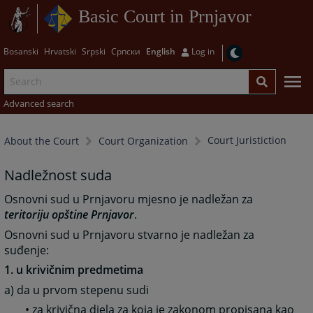
Basic Court in Prnjavor
Bosanski
Hrvatski
Srpski
Српски
English
Log in
Advanced search
Court Juristiction
About the Court
Court Organization
Nadležnost suda
Osnovni sud u Prnjavoru mjesno je nadležan za
teritoriju opštine Prnjavor
.
Osnovni sud u Prnjavoru stvarno je nadležan za
suđenje:
1. u krivičnim predmetima
a) da u prvom stepenu sudi
• za krivična djela za koja je zakonom propisana kao