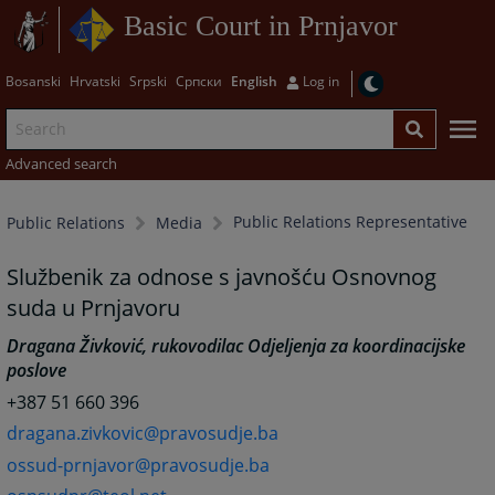
Basic Court in Prnjavor
Bosanski
Hrvatski
Srpski
Српски
English
Log in
Advanced search
Public Relations Representative
Public Relations
Media
Službenik za odnose s javnošću Osnovnog
suda u Prnjavoru
Dragana Živković, rukovodilac Odjeljenja za koordinacijske
poslove
+387 51 660 396
dragana.zivkovic@pravosudje.ba
ossud-prnjavor@pravosudje.ba