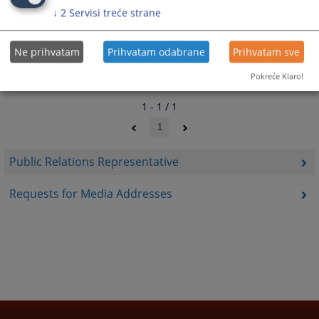
↓
2
Servisi treće strane
Ne prihvatam
Prihvatam odabrane
Prihvatam sve
Pokreće Klaro!
1 - 1 / 1
1
Public Relations Representative
Requests for Media Addresses