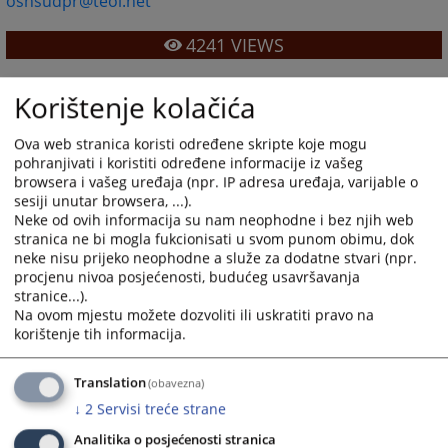
osnsudpr@teol.net
4241
VIEWS
Korištenje kolačića
Ova web stranica koristi određene skripte koje mogu
pohranjivati i koristiti određene informacije iz vašeg
browsera i vašeg uređaja (npr. IP adresa uređaja, varijable o
sesiji unutar browsera, ...).
Neke od ovih informacija su nam neophodne i bez njih web
stranica ne bi mogla fukcionisati u svom punom obimu, dok
neke nisu prijeko neophodne a služe za dodatne stvari (npr.
procjenu nivoa posjećenosti, budućeg usavršavanja
stranice...).
Na ovom mjestu možete dozvoliti ili uskratiti pravo na
korištenje tih informacija.
Translation
(obavezna)
↓
2
Servisi treće strane
Analitika o posjećenosti stranica