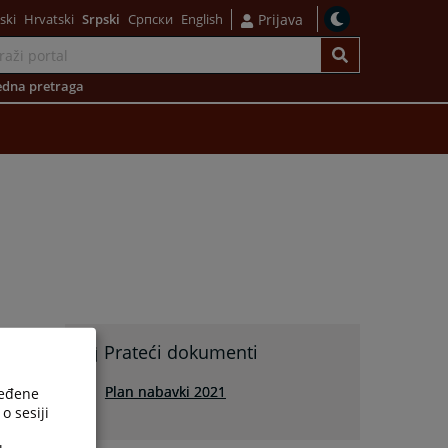
ski
Hrvatski
Srpski
Српски
English
Prijava
dna pretraga
Prateći dokumenti
Plan nabavki 2021
ređene
o sesiji