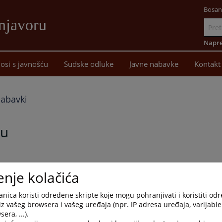
Bosan
njavoru
Idi
na
Napre
sadržaj
osi s javnošću
Sudske odluke
Javne nabavke
Kontakt
nabavki
nu
vkama, objavljujemo Plan nabavki Osnovnog suda u Prnjavoru za
enje kolačića
nica koristi određene skripte koje mogu pohranjivati i koristiti od
iz vašeg browsera i vašeg uređaja (npr. IP adresa uređaja, varijable 
era, ...).