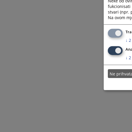
Neke od ovi
fukcionisat
stvari (npr.
Na ovom mjes
Tra
↓
2
Ana
↓
2
Ne prihva