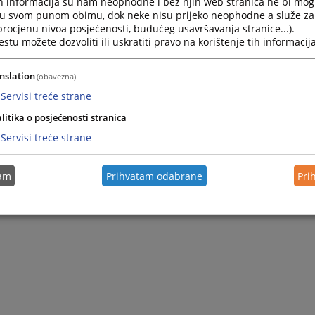
h informacija su nam neophodne i bez njih web stranica ne bi mog
i u svom punom obimu, dok neke nisu prijeko neophodne a služe z
 procjenu nivoa posjećenosti, budućeg usavršavanja stranice...).
tu možete dozvoliti ili uskratiti pravo na korištenje tih informacija
nslation
(obavezna)
Servisi treće strane
litika o posjećenosti stranica
Servisi treće strane
tam
Prihvatam odabrane
Pri