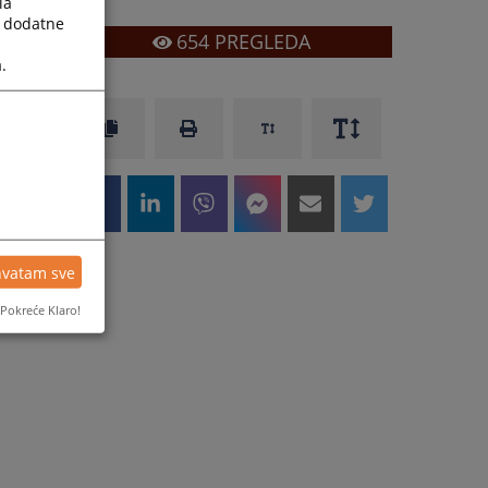
la
a dodatne
654
PREGLEDA
.
hvatam sve
Pokreće Klaro!