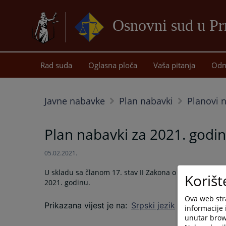
Osnovni sud u Pr
Rad suda
Oglasna ploča
Vaša pitanja
Odn
Javne nabavke
Plan nabavki
Planovi 
Plan nabavki za 2021. godi
05.02.2021.
U skladu sa članom 17. stav II Zakona o javnim naba
Korišt
2021. godinu.
Ova web stra
Prikazana vijest je na
:
Srpski jezik
informacije 
unutar brows