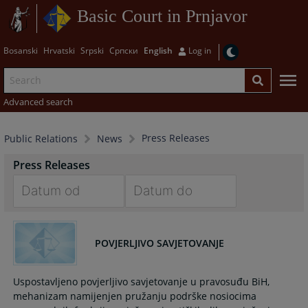
Basic Court in Prnjavor
Bosanski
Hrvatski
Srpski
Српски
English
Log in
Advanced search
Press Releases
Public Relations
News
Press Releases
Navigate
Navigate
forward
forward
POVJERLJIVO SAVJETOVANJE
to
to
interact
interact
with
with
Uspostavljeno povjerljivo savjetovanje u pravosuđu BiH,
the
the
mehanizam namijenjen pružanju podrške nosiocima
calendar
calendar