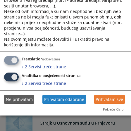
browsera i vašeg uređaja (npr. IP adresa uređaja, varijable o
sesiji unutar browsera, ...).
Neke od ovih informacija su nam neophodne i bez njih web
NERADNI DANI
stranica ne bi mogla fukcionisati u svom punom obimu, dok
neke nisu prijeko neophodne a služe za dodatne stvari (npr.
procjenu nivoa posjećenosti, budućeg usavršavanja
Neradni dani u Osnovnom sudu u Prnjavoru u mjesecu maju
stranice...).
2024. godine
Na ovom mjestu možete dozvoliti ili uskratiti pravo na
30.04.2024.
korištenje tih informacija.
SEDMICE SUDSKOG PORAVNANJA OD 20.
Translation
(obavezna)
DO 31. MAJA 2024. GODINE – RIJEŠITE SPOR
↓
2
Servisi treće strane
BRŽE I JEFTINIJE
Analitika o posjećenosti stranica
U Osnovnom sudu u Prnjavoru će se u periodu od 20. do 31.
↓
2
Servisi treće strane
maja 2024. godine, održati aktivnost pod nazivom „Sedmice
sudskog poravnanja“.
Ne prihvatam
Prihvatam odabrane
Prihvatam sve
29.04.2024.
Pokreće Klaro!
Štrajk u Osnovnom sudu u Prnjavoru