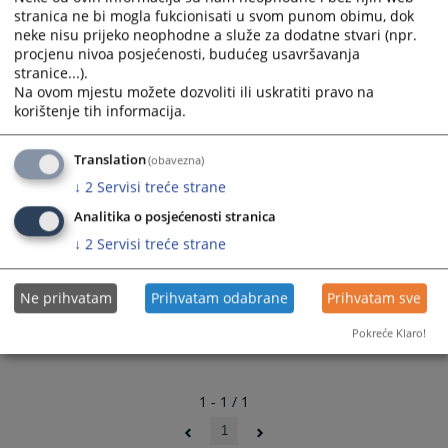
stranica ne bi mogla fukcionisati u svom punom obimu, dok
neke nisu prijeko neophodne a služe za dodatne stvari (npr.
procjenu nivoa posjećenosti, budućeg usavršavanja
stranice...).
Na ovom mjestu možete dozvoliti ili uskratiti pravo na
korištenje tih informacija.
Links
Translation
(obavezna)
↓
2
Servisi treće strane
Internet stranica Sudske policije RS
Analitika o posjećenosti stranica
↓
2
Servisi treće strane
Ne prihvatam
Prihvatam odabrane
Prihvatam sve
Pokreće Klaro!
1 - 1 / 1
1