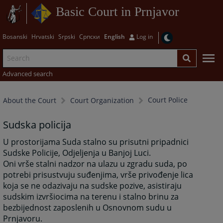
Basic Court in Prnjavor
Bosanski
Hrvatski
Srpski
Српски
English
Log in
Advanced search
Court Police
About the Court
Court Organization
Sudska policija
U prostorijama Suda stalno su prisutni pripadnici
Sudske Policije, Odjeljenja u Banjoj Luci.
Oni vrše stalni nadzor na ulazu u zgradu suda, po
potrebi prisustvuju suđenjima, vrše privođenje lica
koja se ne odazivaju na sudske pozive, asistiraju
sudskim izvršiocima na terenu i stalno brinu za
bezbijednost zaposlenih u Osnovnom sudu u
Prnjavoru.