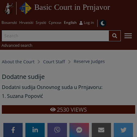
Basic Court in Prnjavor
Bosanski
Hrvatski
Srpski
Српски
English
Log in
Advanced search
Reserve Judges
About the Court
Court Staff
Dodatne sudije
Dodatni sudija Osnovnog suda u Prnjavoru:
1. Suzana Popović
2530
VIEWS