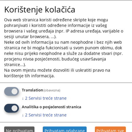
Korištenje kolačića
Ova web stranica koristi određene skripte koje mogu
pohranjivati i koristiti određene informacije iz vašeg
browsera i vašeg uređaja (npr. IP adresa uređaja, varijable o
sesiji unutar browsera, ...).
Neke od ovih informacija su nam neophodne i bez njih web
stranica ne bi mogla fukcionisati u svom punom obimu, dok
neke nisu prijeko neophodne a služe za dodatne stvari (npr.
procjenu nivoa posjećenosti, budućeg usavršavanja
stranice...).
Na ovom mjestu možete dozvoliti ili uskratiti pravo na
korištenje tih informacija.
Translation
(obavezna)
↓
2
Servisi treće strane
Analitika o posjećenosti stranica
↓
2
Servisi treće strane
Ne prihvatam
Prihvatam odabrane
Prihvatam sve