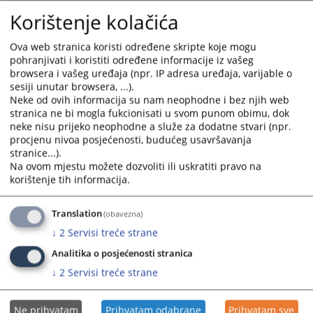
Korištenje kolačića
Ova web stranica koristi određene skripte koje mogu
pohranjivati i koristiti određene informacije iz vašeg
browsera i vašeg uređaja (npr. IP adresa uređaja, varijable o
sesiji unutar browsera, ...).
Neke od ovih informacija su nam neophodne i bez njih web
stranica ne bi mogla fukcionisati u svom punom obimu, dok
neke nisu prijeko neophodne a služe za dodatne stvari (npr.
procjenu nivoa posjećenosti, budućeg usavršavanja
stranice...).
Na ovom mjestu možete dozvoliti ili uskratiti pravo na
korištenje tih informacija.
Translation
(obavezna)
↓
2
Servisi treće strane
Analitika o posjećenosti stranica
↓
2
Servisi treće strane
Ne prihvatam
Prihvatam odabrane
Prihvatam sve