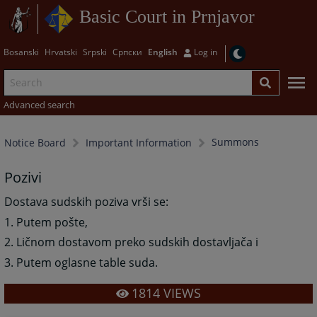
Basic Court in Prnjavor
Bosanski
Hrvatski
Srpski
Српски
English
Log in
Advanced search
Summons
Notice Board
Important Information
Pozivi
Dostava sudskih poziva vrši se:
1. Putem pošte,
2. Ličnom dostavom preko sudskih dostavljača i
3. Putem oglasne table suda.
1814
VIEWS