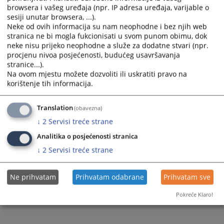
browsera i vašeg uređaja (npr. IP adresa uređaja, varijable o
sesiji unutar browsera, ...).
Neke od ovih informacija su nam neophodne i bez njih web
stranica ne bi mogla fukcionisati u svom punom obimu, dok
neke nisu prijeko neophodne a služe za dodatne stvari (npr.
procjenu nivoa posjećenosti, budućeg usavršavanja
Trenutno nema vijesti
stranice...).
Na ovom mjestu možete dozvoliti ili uskratiti pravo na
korištenje tih informacija.
Translation
(obavezna)
↓
2
Servisi treće strane
Analitika o posjećenosti stranica
↓
2
Servisi treće strane
Ne prihvatam
Prihvatam odabrane
Prihvatam sve
Pokreće Klaro!