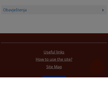
Obavještenja
Useful links
How to use the site?
Site Map
The redesign of the website was funded by the European Union. It is solely responsible for its content
the High Judicial and Prosecutorial Council of BiH also does not necessarily reflect the views of the
European Union.