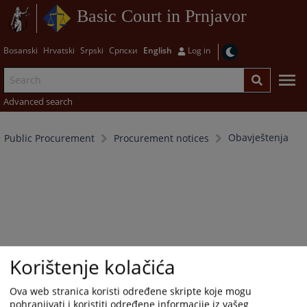
Basic Court in Prnjavor
Bosanski
Hrvatski
Srpski
Српски
English
Log in
Advanced search
Obavještenja
Public Procurement
Procurement notices
Korištenje kolačića
Ova web stranica koristi određene skripte koje mogu
pohranjivati i koristiti određene informacije iz vašeg