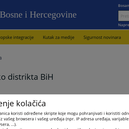
Bosan
 Bosne i Hercegovine
Idi
na
Napre
sadržaj
opske integracije
Kutak za medije
Sigurnost novinara
a
o distrikta BiH
enje kolačića
e koje nemaju razvijene web stranice u okviru pravosudnog web
nica koristi određene skripte koje mogu pohranjivati i koristiti od
iz vašeg browsera i vašeg uređaja (npr. IP adresa uređaja, varijable 
era, ...).