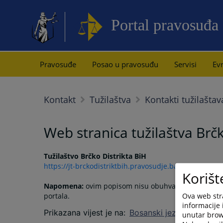
Portal pravosuđa
Pravosuđe
Posao u pravosuđu
Servisi
Evr
Kontakt
Tužilaštva
Kontakti tužilaštav
Web stranica tužilaštva Brčk
Tužilaštvo Brčko Distrikta BiH
https://jt-brckodistriktbih.pravosudje.ba
Korišt
Napomena:
ovim popisom nisu obuhvaćene institucij
Ova web stra
portala.
informacije 
Prikazana vijest je na
:
Bosanski jezik
unutar brows