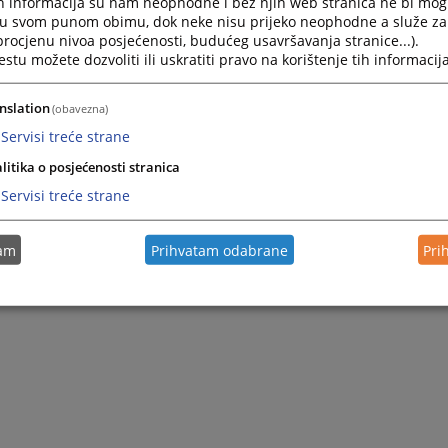
h informacija su nam neophodne i bez njih web stranica ne bi mog
i u svom punom obimu, dok neke nisu prijeko neophodne a služe z
 procjenu nivoa posjećenosti, budućeg usavršavanja stranice...).
tu možete dozvoliti ili uskratiti pravo na korištenje tih informacija
nslation
(obavezna)
Servisi treće strane
litika o posjećenosti stranica
Servisi treće strane
tam
Prihvatam odabrane
Pri