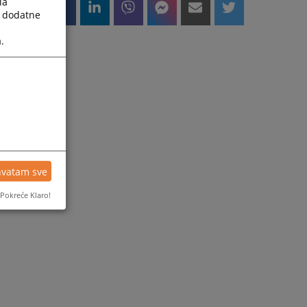
la
a dodatne
.
hvatam sve
Pokreće Klaro!