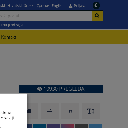
ski
Hrvatski
Srpski
Српски
English
Prijava
dna pretraga
Kontakt
10930
PREGLEDA
ređene
o sesiji