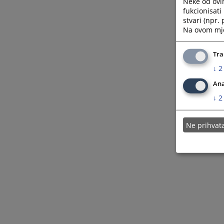
Neke od ovi
fukcionisat
stvari (npr.
Na ovom mjes
Tra
↓
2
Ana
↓
2
Ne prihva