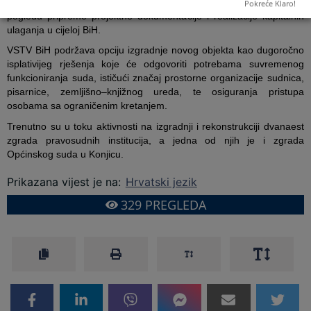
BiH, VSTV BiH aktivno pruža savjetodavnu podršku sudovima u
Pokreće Klaro!
pogledu pripreme projektne dokumentacije i realizacije kapitalnih
ulaganja u cijeloj BiH.
VSTV BiH podržava opciju izgradnje novog objekta kao dugoročno
isplativijeg rješenja koje će odgovoriti potrebama suvremenog
funkcioniranja suda, ističući značaj prostorne organizacije sudnica,
pisarnice, zemljišno–knjižnog ureda, te osiguranja pristupa
osobama sa ograničenim kretanjem.
Trenutno su u toku aktivnosti na izgradnji i rekonstrukciji dvanaest
zgrada pravosudnih institucija, a jedna od njih je i zgrada
Općinskog suda u Konjicu.
Prikazana vijest je na
:
Hrvatski jezik
329
PREGLEDA