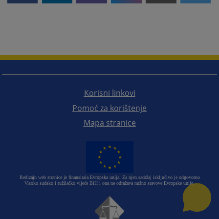
Korisni linkovi
Pomoć za korištenje
Mapa stranice
Redizajn web stranice je finansirala Evropska unija. Za njen sadržaj isključivo je odgovorno
Visoko sudsko i tužilačko vijeće BiH i ona ne odražava nužno stavove Evropske unije.