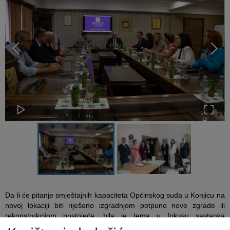
Da li će pitanje smještajnih kapaciteta Općinskog suda u Konjicu na
novoj lokaciji biti riješeno izgradnjom potpuno nove zgrade ili
rekonstrukcijom postojeće, bila je tema u fokusu sastanka
ravnateljice Tajništva Visokog sudbenog i tužiteljskog vijeća Bosne i