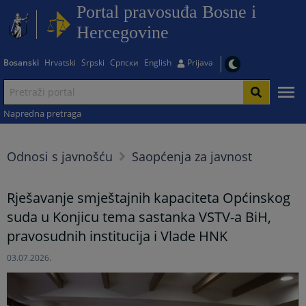
Portal pravosuđa Bosne i
Hercegovine
Bosanski
Hrvatski
Srpski
Српски
English
Prijava
Napredna pretraga
Odnosi s javnošću
Saopćenja za javnost
Rješavanje smještajnih kapaciteta Općinskog
suda u Konjicu tema sastanka VSTV-a BiH,
pravosudnih institucija i Vlade HNK
03.07.2026.