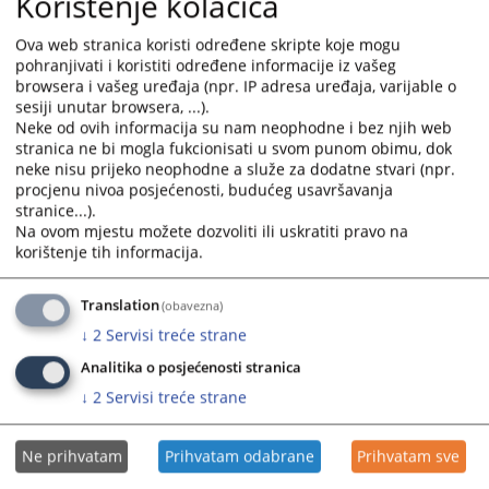
Korištenje kolačića
Hercegovine Ivane Zovko-Planinić, premijerke Vlade
Hercegovačko-neretvanskog kantona Marije Buhač, ministra
Ova web stranica koristi određene skripte koje mogu
financija HNK-, Adila Šute, ministra pravosuđa, uprave i lokalne
pohranjivati i koristiti određene informacije iz vašeg
samouprave Gorana Karanovića, predsjednika Kantonalnog suda u
browsera i vašeg uređaja (npr. IP adresa uređaja, varijable o
Mostaru Zorana Krtalića, predsjednice Općinskoga suda u Konjicu
sesiji unutar browsera, ...).
Katarine Drmać i gradonačelnika Konjica Osmana Ćatića.
Neke od ovih informacija su nam neophodne i bez njih web
stranica ne bi mogla fukcionisati u svom punom obimu, dok
Općinski sud u Konjicu smješten je u zgradi koja ne odgovara
neke nisu prijeko neophodne a služe za dodatne stvari (npr.
potrebama ove pravosudne institucije, a loši uvjeti rada
procjenu nivoa posjećenosti, budućeg usavršavanja
ograničavaju efikasnost djelovanja institucije. Uvažavajući sve
stranice...).
navedeno, već je određena nova lokacija sa postojećim objektom
Na ovom mjestu možete dozvoliti ili uskratiti pravo na
za budući smještaj suda.
korištenje tih informacija.
Na sastanku su prezentirane do sada preduzete aktivnosti i opcije
daljnjega ulaganja. Istaknuto je kako je cilj osigurati dugoročno
Translation
(obavezna)
rješenje koje će unaprijediti uvjete rada Suda i građanima
↓
2
Servisi treće strane
omogućiti bolji pristup pravosudnim uslugama.
Analitika o posjećenosti stranica
Na temelju iznesene argumentacije Vlada HNK će donijeti odluku o
vrsti radova i iznosu ulaganja u ovaj kapitalni projekat za Općinski
↓
2
Servisi treće strane
sud u Konjicu.
Shodno nadležnostima i stečenom višegodišnjem iskustvu u
Ne prihvatam
Prihvatam odabrane
Prihvatam sve
pogledu unapređenja radnih uvjeta u pravosudnim institucijama u