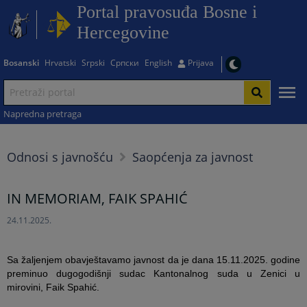
Portal pravosuđa Bosne i
Hercegovine
Bosanski
Hrvatski
Srpski
Српски
English
Prijava
Napredna pretraga
Odnosi s javnošću
Saopćenja za javnost
IN MEMORIAM, FAIK SPAHIĆ
24.11.2025.
Sa žaljenjem obavještavamo javnost da je dana 15.11.2025. godine
preminuo dugogodišnji sudac Kantonalnog suda u Zenici u
mirovini, Faik Spahić.