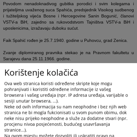
Povodom nenadoknadivog gubitka porodici i svim kolegama i
prijateljima uvaženog suca Spahića, predsjednik Visokog sudbenog
i tužiteljskog vijeća Bosne i Hercegovine Sanin Bogunić, članovi
VSTV-a BiH, zajedno sa rukovodstvom Tajništva VSTV-a BiH i
uposlenicima, izražavaju duboku sućut.
Faik Spahić rođen je 25.7.1940. godine u Puhovcu, grad Zenica.
Zvanje diplomiranog pravnika stekao je na Pravnom fakultetu u
Sarajevu dana 25.11.1966. godine.
Korištenje kolačića
Profesionalnu karijeru započeo je u Komunalnom uredu za
socijalno osiguranje Zenica 1966. godine nakon čega je 1971.
Ova web stranica koristi određene skripte koje mogu
godine počeo raditi u SIZ MIO BiH Filijala Zenica, te od 1972.
pohranjivati i koristiti određene informacije iz vašeg
godine u SIZ zdravstvene skrbi Zenica na poslovima visoke stručne
browsera i vašeg uređaja (npr. IP adresa uređaja, varijable o
spreme.
sesiji unutar browsera, ...).
Neke od ovih informacija su nam neophodne i bez njih web
U Osnovnom sudu udruženog rada Zenica radio je u periodu od
stranica ne bi mogla fukcionisati u svom punom obimu, dok
1.4.1984. godine do 30.6.1992. godine.
neke nisu prijeko neophodne a služe za dodatne stvari (npr.
procjenu nivoa posjećenosti, budućeg usavršavanja
Pred Povjerenstvom za polaganje pravosudnog ispita Republičkog
stranice...).
tajništva za pravosuđe i administraciju Sarajevo položio je
Na ovom mjestu možete dozvoliti ili uskratiti pravo na