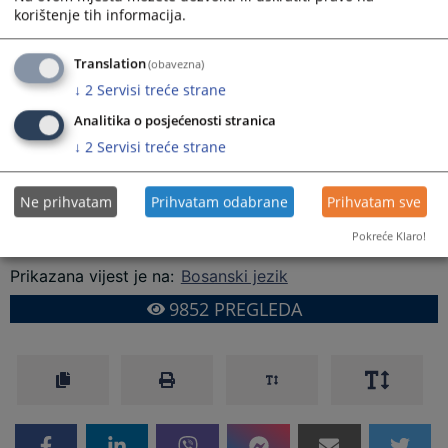
pravosudni ispit dana 21.10.1991. godine.
korištenje tih informacija.
Za suca Višeg suda u Zenici izabran je 1.7.1992. godine, a za suca
Translation
Kantonalnog suda u Zenici 4.6.1997. godine.
(obavezna)
↓
2
Servisi treće strane
U Kantonalnom sudu u Zenici je od 18.1.2006. godine obavljao
Analitika o posjećenosti stranica
funkciju predsjednika kaznenog odjeljenja suda.
↓
2
Servisi treće strane
Dužnost suca i predsjednika kaznenog odjeljenja suda obavljao je
do odlaska u mirovinu 25.7.2010. godine.
Ne prihvatam
Prihvatam odabrane
Prihvatam sve
Sahranjen je 17.11.2025. godine u Puhovcu.
Pokreće Klaro!
Prikazana vijest je na
:
Bosanski jezik
9852
PREGLEDA