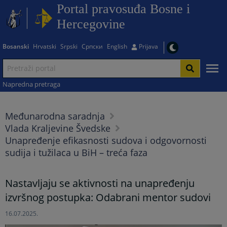
Portal pravosuđa Bosne i
Hercegovine
Bosanski
Hrvatski
Srpski
Српски
English
Prijava
Napredna pretraga
Međunarodna saradnja
Vlada Kraljevine Švedske
Unapređenje efikasnosti sudova i odgovornosti
sudija i tužilaca u BiH – treća faza
Nastavljaju se aktivnosti na unapređenju
izvršnog postupka: Odabrani mentor sudovi
16.07.2025.