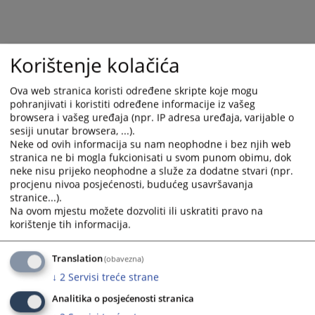
U svrhu sveobuhvatne primjene preporuka za unapređenje
Korištenje kolačića
rada izvršnih odjeljenja u sudovima u Bosni i Hercegovini,
Visoko sudsko i tužilačko vijeće BiH, u saradnji sa Švedskom
Ova web stranica koristi određene skripte koje mogu
agencijom za izvršenje, nastavlja sa intenzivnom realizacijom
pohranjivati i koristiti određene informacije iz vašeg
aktivnosti.
browsera i vašeg uređaja (npr. IP adresa uređaja, varijable o
Održani su sastanci sa predstavnicima Općinskog suda u
sesiji unutar browsera, ...).
Travniku, Općinskog suda u Sarajevu i Općinskog suda u Tuzli
Neke od ovih informacija su nam neophodne i bez njih web
stranica ne bi mogla fukcionisati u svom punom obimu, dok
te Osnovnog suda u Bijeljini, kao sudovima koji su ostvarili
neke nisu prijeko neophodne a služe za dodatne stvari (npr.
značajne rezultate u unapređenju izvršnog postupka, a na
procjenu nivoa posjećenosti, budućeg usavršavanja
osnovu kontinuirane primjene preporuka za unapređenje rada
stranice...).
izvršnih odjeljenja u sudovima u Bosni i Hercegovini.
Na ovom mjestu možete dozvoliti ili uskratiti pravo na
Podsjećanja radi, preporuke za unapređenje rada izvršnih
korištenje tih informacija.
odjeljenja u sudovima, nastale su kao rezultat aktivnosti
projekta Unapređenja efikasnosti sudova i odgovornosti sudija i
Translation
(obavezna)
tužilaca u BiH, u saradnji sa Švedskom agencijom za izvršenje,
a nakon niza održanih sastanaka, izrađene „
Analize radnih
↓
2
Servisi treće strane
procesa, organizacije, radnih metoda i zaostataka u rješavanju
Analitika o posjećenosti stranica
predmeta izvršnih odjeljenja pilot-sudova“
, te održanih tematskih