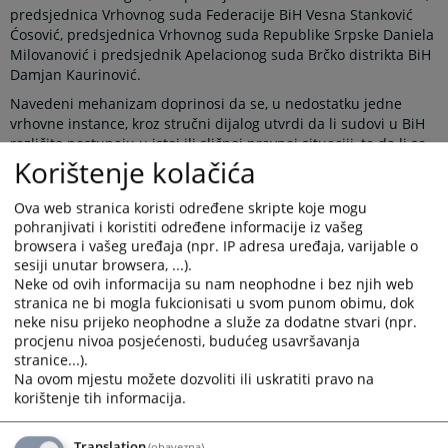
predsjednica Vrhovnog suda Federacije BiH Vesna Stanković
Ćosović, predsjednica Vrhovnog suda Republike Srpske Daniela
Milovanović i predsjednik Apelacionog suda Brčko distrikta BiH
Damjan Kaurinović.
Navedeni mehanizam doprinosi da se, u nedostatku jedne
vrhovne instance, kroz stručni dijalog utvrdi da li sudovi u BiH
različito postupaju u istoj ili sličnoj pravnoj situaciji, te da li se
Korištenje kolačića
tako različito postupanje može ujednačiti usvajanjem pravnih
shvatanja na nivou sudova najviše instance. Javno objavljivanje
ovih shvatanja omogućava građanima i njihovim zastupnicima
Ova web stranica koristi određene skripte koje mogu
korištenje istih prilikom ostvarivanja svojih prava pred sudom,
pohranjivati i koristiti određene informacije iz vašeg
čime mogu osigurati veću pravnu sigurnost i jednakost pred
browsera i vašeg uređaja (npr. IP adresa uređaja, varijable o
zakonom, bez obzira u kom dijelu države žive.
sesiji unutar browsera, ...).
Neke od ovih informacija su nam neophodne i bez njih web
Novi koncept rada Panela predviđa održavanje većeg broja
stranica ne bi mogla fukcionisati u svom punom obimu, dok
sastanaka tokom godine, najmanje po jednog iz oblasti
neke nisu prijeko neophodne a služe za dodatne stvari (npr.
krivičnog, građanskog i upravnog prava. Teme za sastanke
procjenu nivoa posjećenosti, budućeg usavršavanja
dogovaraju se na pripremnom sastanku, koji se održava
stranice...).
početkom svake kalendarske godine u prostorijama VSTV-a BiH.
Na ovom mjestu možete dozvoliti ili uskratiti pravo na
Sastanci Panela se potom organizuju u sudovima najviše
korištenje tih informacija.
instance, čime je napravljen iskorak u odnosu na raniju praksu
kada su se svi sastanci održavali isključivo u VSTV-u BiH.
Translation
(obavezna)