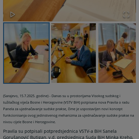
(Sarajevo, 15.7.2025. godine) - Danas su u prostorijama Visokog sudskog i
tužilačkog vijeća Bosne i Hercegovine (VSTV BiH) potpisana nova Pravila o radu
Panela za ujednačavanje sudske prakse, čime je uspostavljen novi koncept
funkcionisanja ovog jedinstvenog mehanizma za ujednačavanje sudske prakse na
nivou cijele Bosne i Hercegovine.
Pravila su potpisali potpredsjednica VSTV-a BiH Sanela
Gorušanović Butigan, v.d. predsjednica Suda BiH Minka Kreho,