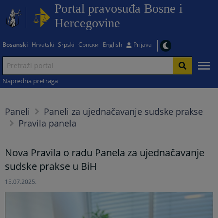
Portal pravosuđa Bosne i
Hercegovine
Bosanski
Hrvatski
Srpski
Српски
English
Prijava
Napredna pretraga
Paneli
Paneli za ujednačavanje sudske prakse
Pravila panela
Nova Pravila o radu Panela za ujednačavanje
sudske prakse u BiH
15.07.2025.