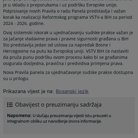
je u skladu s preporukama i uz podršku Evropske unije.
Potpisivanje novih Pravila o radu Panela predstavlja i važan
korak ka realizaciji Reformskog programa VSTV-a BiH za period
2024 - 2026. godine.
Ovaj sistemski iskorak u ujednačavanju sudske prakse važan je
za jačanje vladavine prava i pravne sigurnosti građana u BiH
što predstavlja jedan od uslova za napredak Bosne i
Hercegovine na putu ka Evropskoj uniji. VSTV BiH će nastaviti
da pruža punu podršku ovom procesu kako bi se građanima
osigurala dosljedna, pravična i predvidiva primjena prava.
Nova Pravila panela za ujednačavanje sudske prakse dostupna
su u prilogu.
Prikazana vijest je na
:
Bosanski jezik
Obavijest o preuzimanju sadržaja
Napomena
:
U slučaju preuzimanja vijesti istu preuzeti u
integralnom obliku uz navođenje izvora informacije.