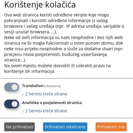
Korištenje kolačića
prijava na otvorene pozicije,
pregled svih svojih prijava,
Ova web stranica koristi određene skripte koje mogu
uvid u rezultate ostvarene na kvalifikacionim testiranjima,
pohranjivati i koristiti određene informacije iz vašeg
uvid u rezultate ostvarene na pismenim testiranjima,
browsera i vašeg uređaja (npr. IP adresa uređaja, varijable o
pregled informacija o terminima i lokacijama
sesiji unutar browsera, ...).
kvalifikacionih i pismenih testiranja itd.
Neke od ovih informacija su nam neophodne i bez njih web
stranica ne bi mogla fukcionisati u svom punom obimu, dok
Nakon slanja prijave korisnici će na elektronsku poštu dobiti
neke nisu prijeko neophodne a služe za dodatne stvari (npr.
poruku sa brojem pod kojim se prijava vodi u elektronskoj
procjenu nivoa posjećenosti, budućeg usavršavanja
pisarni.
stranice...).
Novi sistem slanja i zaprimanja prijava će olakšati i ubrzati
Na ovom mjestu možete dozvoliti ili uskratiti pravo na
korištenje tih informacija.
proces prijavljivanja na otvorene pozicije jer kandidatima
olakšava popunjavanje i slanje prijava, a osoblju VSTV BiH
skraćuje vrijeme potrebno za njihovu obradu i smanjuje
Translation
(obavezna)
mogućnost ljudske greške.
↓
2
Servisi treće strane
Često postavljana pitanja možete pronaći na sljedećem
linku
Analitika o posjećenosti stranica
Kandidatima će biti dostupne sve rang liste za pozicije na koje
↓
2
Servisi treće strane
su bili prijavljeni.
Modul i video materijal su pripremljeni uz finansijsku podršku
Ne prihvatam
Prihvatam odabrane
Prihvatam sve
Evropske unije