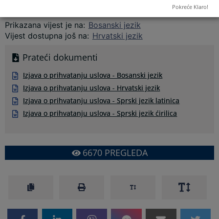
Pokreće Klaro!
Prikazana vijest je na
:
Bosanski jezik
Vijest dostupna još na
:
Hrvatski jezik
Prateći dokumenti
Izjava o prihvatanju uslova - Bosanski jezik
Izjava o prihvatanju uslova - Hrvatski jezik
Izjava o prihvatanju uslova - Sprski jezik latinica
Izjava o prihvatanju uslova - Sprski jezik ćirilica
6670
PREGLEDA