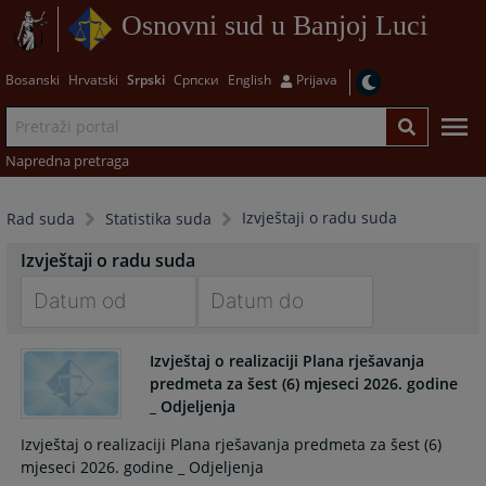
Osnovni sud u Banjoj Luci
Bosanski
Hrvatski
Srpski
Српски
English
Prijava
Napredna pretraga
Izvještaji o radu suda
Rad suda
Statistika suda
Izvještaji o radu suda
Navigate
Navigate
forward
forward
Izvještaj o realizaciji Plana rješavanja
predmeta za šest (6) mjeseci 2026. godine
to
to
_ Odjeljenja
interact
interact
with
with
Izvještaj o realizaciji Plana rješavanja predmeta za šest (6)
the
the
mjeseci 2026. godine _ Odjeljenja
calendar
calendar