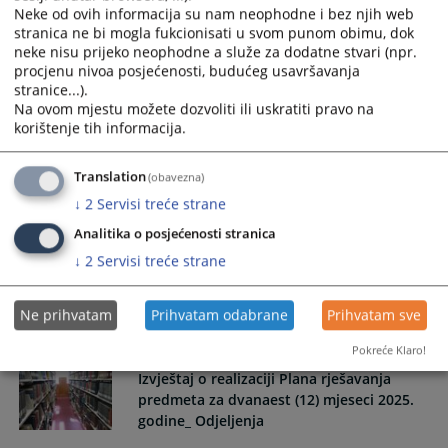
Neke od ovih informacija su nam neophodne i bez njih web
2025. godine – Strateški cilj suda – veća
stranica ne bi mogla fukcionisati u svom punom obimu, dok
transparentnost,-
neke nisu prijeko neophodne a služe za dodatne stvari (npr.
procjenu nivoa posjećenosti, budućeg usavršavanja
Izvještaj o pristupu informacijama, odnosima sa medijima i
stranice...).
objavama na službenoj web stranici suda za 12. mjeseci
Na ovom mjestu možete dozvoliti ili uskratiti pravo na
2025. godine – Strateški cilj suda – veća transparentnost,-
korištenje tih informacija.
05.02.2026.
Translation
(obavezna)
↓
2
Servisi treće strane
PODACI O ZAHTJEVIMA ZA UBRZANJE
POSTUPKA/ZAŠTITI PRAVA NA SUĐENJE -
Analitika o posjećenosti stranica
IZVJEŠTAJ ZA 2025. GODINU
↓
2
Servisi treće strane
PODACI O ZAHTJEVIMA ZA UBRZANJE POSTUPKA/ZAŠTITI
PRAVA NA SUĐENJE - IZVJEŠTAJ ZA 2025. GODINU
Ne prihvatam
Prihvatam odabrane
Prihvatam sve
05.02.2026.
Pokreće Klaro!
Izvještaj o realizaciji Plana rješavanja
predmeta za dvanaest (12) mjeseci 2025.
godine_ Odjeljenja