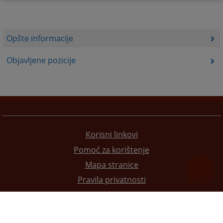
Opšte informacije
Objavljene pozicije
Korisni linkovi
Pomoć za korištenje
Mapa stranice
Pravila privatnosti