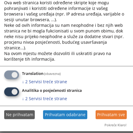
Ova web stranica koristi određene skripte koje mogu
pohranjivati i koristiti određene informacije iz vašeg
browsera i vašeg uređaja (npr. IP adresa uređaja, varijable o
sesiji unutar browsera, ...).
Neke od ovih informacija su nam neophodne i bez njih web
stranica ne bi mogla fukcionisati u svom punom obimu, dok
neke nisu prijeko neophodne a služe za dodatne stvari (npr.
Trenutno nema vijesti
procjenu nivoa posjećenosti, budućeg usavršavanja
stranice...).
Na ovom mjestu možete dozvoliti ili uskratiti pravo na
korištenje tih informacija.
Translation
(obavezna)
↓
2
Servisi treće strane
Analitika o posjećenosti stranica
↓
2
Servisi treće strane
Ne prihvatam
Prihvatam odabrane
Prihvatam sve
Pokreće Klaro!