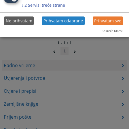
↓
2
Servisi treće strane
Ne prihvatam
Prihvatam odabrane
Prihvatam sve
Pokreće Klaro!
1 - 1 / 1
1
Radno vrijeme
Uvjerenja i potvrde
Ovjere i prepisi
Zemljišne knjige
Prijem pošte