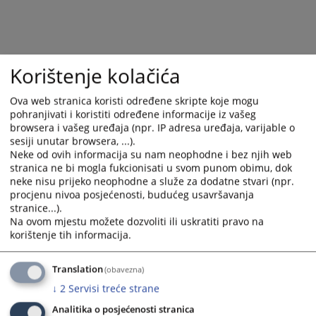
and
and
select
select
a
a
date.
date.
Korištenje kolačića
Press
Press
the
the
Ova web stranica koristi određene skripte koje mogu
question
question
pohranjivati i koristiti određene informacije iz vašeg
mark
mark
browsera i vašeg uređaja (npr. IP adresa uređaja, varijable o
key
key
sesiji unutar browsera, ...).
to
to
Neke od ovih informacija su nam neophodne i bez njih web
get
get
stranica ne bi mogla fukcionisati u svom punom obimu, dok
neke nisu prijeko neophodne a služe za dodatne stvari (npr.
the
the
procjenu nivoa posjećenosti, budućeg usavršavanja
keyboard
keyboard
stranice...).
shortcuts
shortcuts
Na ovom mjestu možete dozvoliti ili uskratiti pravo na
for
for
korištenje tih informacija.
changing
changing
dates.
dates.
Translation
(obavezna)
↓
2
Servisi treće strane
Analitika o posjećenosti stranica