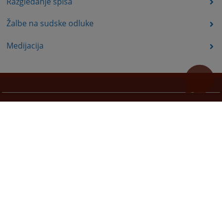
Razgledanje spisa
Žalbe na sudske odluke
Medijacija
Korisni linkovi
Pomoć za korištenje
Mapa stranice
Pravila privatnosti
Redizajn web stranice je finansirala Evropska unija. Za njen sadržaj isključivo je odgovorno
Visoko sudsko i tužilačko vijeće BiH i ona ne odražava nužno stavove Evropske unije.