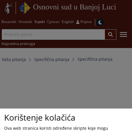
Osnovni sud u Banjoj Luci
Bosanski
Hrvatski
Srpski
Српски
English
Prijava
Napredna pretraga
Specifična pitanja
Vaša pitanja
Specifična pitanja
Korištenje kolačića
Ova web stranica koristi određene skripte koje mogu