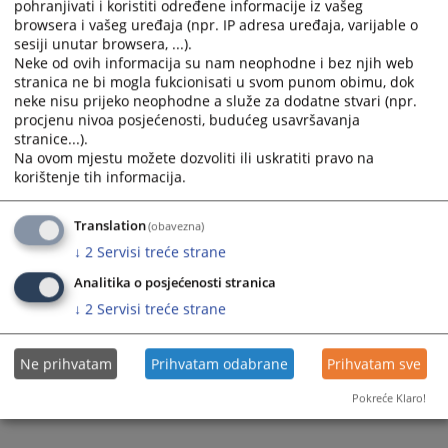
pohranjivati i koristiti određene informacije iz vašeg
browsera i vašeg uređaja (npr. IP adresa uređaja, varijable o
sesiji unutar browsera, ...).
Neke od ovih informacija su nam neophodne i bez njih web
stranica ne bi mogla fukcionisati u svom punom obimu, dok
neke nisu prijeko neophodne a služe za dodatne stvari (npr.
Trenutno nema vijesti
procjenu nivoa posjećenosti, budućeg usavršavanja
stranice...).
Na ovom mjestu možete dozvoliti ili uskratiti pravo na
korištenje tih informacija.
Translation
(obavezna)
↓
2
Servisi treće strane
Analitika o posjećenosti stranica
↓
2
Servisi treće strane
Ne prihvatam
Prihvatam odabrane
Prihvatam sve
Pokreće Klaro!