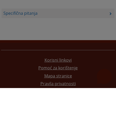
Specifična pitanja
Korisni linkovi
Pomoć za korištenje
Mapa stranice
Pravila privatnosti
Redizajn web stranice je finansirala Evropska unija. Za njen sadržaj isključivo je odgovorno
Visoko sudsko i tužilačko vijeće BiH i ona ne odražava nužno stavove Evropske unije.