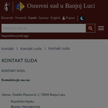
Osnovni sud u Banjoj Luci
Bosanski
Hrvatski
Srpski
Српски
English
Prijava
Napredna pretraga
Kontakt suda
Kontakt
Kontakt suda
KONTAKT SUDA
KONTAKT SUDA
Kontaktirajte nas na:
Adresa: Vladike Platona br. 2, 78000 Banja Luka
Republika Srpska
Bosna i Hercegovina