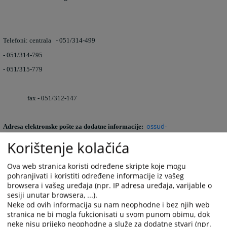
Telefoni: centrala - 051/314-499
- 051/314-795
- 051/315-779
fax
- 051/312-147
ossud-
Adresa elektronske pošte za dodatne informacije:
banjaluka@pravosudje.ba
Korištenje kolačića
Ova web stranica koristi određene skripte koje mogu
pohranjivati i koristiti određene informacije iz vašeg
browsera i vašeg uređaja (npr. IP adresa uređaja, varijable o
sesiji unutar browsera, ...).
Osoba za odnose s javnošću
Neke od ovih informacija su nam neophodne i bez njih web
Sudski administrator - portparol suda: Nikola Gatarić,
kancelarija 203/sprat
stranica ne bi mogla fukcionisati u svom punom obimu, dok
2.
neke nisu prijeko neophodne a služe za dodatne stvari (npr.