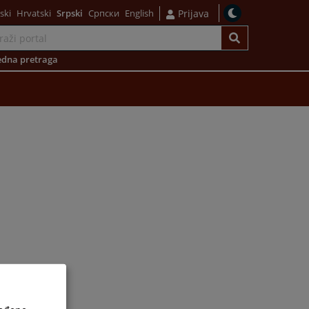
ski
Hrvatski
Srpski
Српски
English
Prijava
dna pretraga