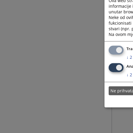
Ova web stra
informacije 
unutar brows
Neke od ovi
fukcionisat
stvari (npr.
Na ovom mjes
Tra
↓
2
Ana
↓
2
Ne prihva