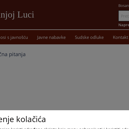
Bosan
njoj Luci
Idi
na
Napre
sadržaj
osi s javnošću
Javne nabavke
Sudske odluke
Kontakt
čna pitanja
enje kolačića