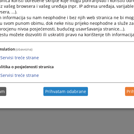
nica koristi određene skripte koje mogu pohranjivati i koristiti od
iz vašeg browsera i vašeg uređaja (npr. IP adresa uređaja, varijable 
era, ...).
h informacija su nam neophodne i bez njih web stranica ne bi mog
i u svom punom obimu, dok neke nisu prijeko neophodne a služe z
 procjenu nivoa posjećenosti, budućeg usavršavanja stranice...).
tu možete dozvoliti ili uskratiti pravo na korištenje tih informacija
nslation
(obavezna)
Servisi treće strane
Trenutno nema v
litika o posjećenosti stranica
Servisi treće strane
tam
Prihvatam odabrane
Pri