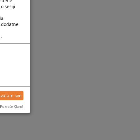
ređene
o sesiji
la
a dodatne
.
ijesti
hvatam sve
Pokreće Klaro!