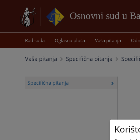
Osnovni sud u Ba
Rad suda
Oglasna ploča
Vaša pitanja
Odn
Specifi
Vaša pitanja
Specifična pitanja
Specifična pitanja
Korišt