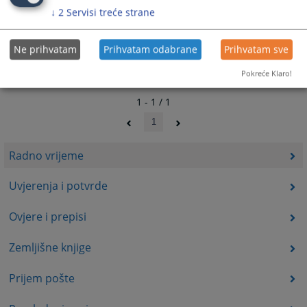
↓
2
Servisi treće strane
Ne prihvatam
Prihvatam odabrane
Prihvatam sve
Pokreće Klaro!
1 - 1 / 1
1
Radno vrijeme
Uvjerenja i potvrde
Ovjere i prepisi
Zemljišne knjige
Prijem pošte