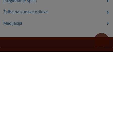
Razgledanje spisa
Žalbe na sudske odluke
Medijacija
Korisni linkovi
Pomoć za korištenje
Mapa stranice
Pravila privatnosti
Redizajn web stranice je finansirala Evropska unija. Za njen sadržaj isključivo je odgovorno
Visoko sudsko i tužilačko vijeće BiH i ona ne odražava nužno stavove Evropske unije.