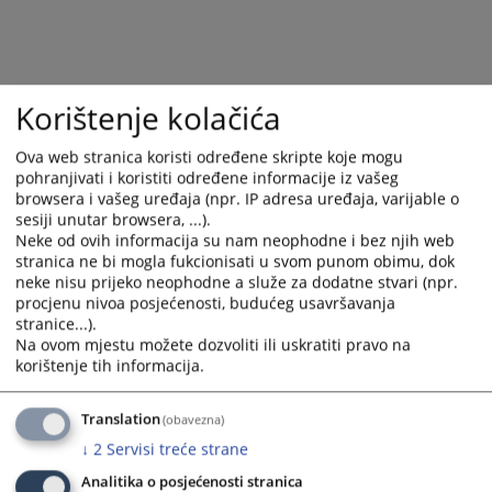
and
and
select
select
a
a
date.
date.
Korištenje kolačića
Press
Press
the
the
Ova web stranica koristi određene skripte koje mogu
question
question
pohranjivati i koristiti određene informacije iz vašeg
mark
mark
browsera i vašeg uređaja (npr. IP adresa uređaja, varijable o
key
key
sesiji unutar browsera, ...).
to
to
Neke od ovih informacija su nam neophodne i bez njih web
get
get
stranica ne bi mogla fukcionisati u svom punom obimu, dok
neke nisu prijeko neophodne a služe za dodatne stvari (npr.
the
the
procjenu nivoa posjećenosti, budućeg usavršavanja
keyboard
keyboard
stranice...).
shortcuts
shortcuts
Na ovom mjestu možete dozvoliti ili uskratiti pravo na
for
for
korištenje tih informacija.
changing
changing
dates.
dates.
Translation
(obavezna)
↓
2
Servisi treće strane
Analitika o posjećenosti stranica