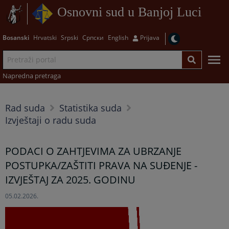
Osnovni sud u Banjoj Luci
Bosanski
Hrvatski
Srpski
Српски
English
Prijava
Napredna pretraga
Rad suda
Statistika suda
Izvještaji o radu suda
PODACI O ZAHTJEVIMA ZA UBRZANJE
POSTUPKA/ZAŠTITI PRAVA NA SUĐENJE -
IZVJEŠTAJ ZA 2025. GODINU
05.02.2026.