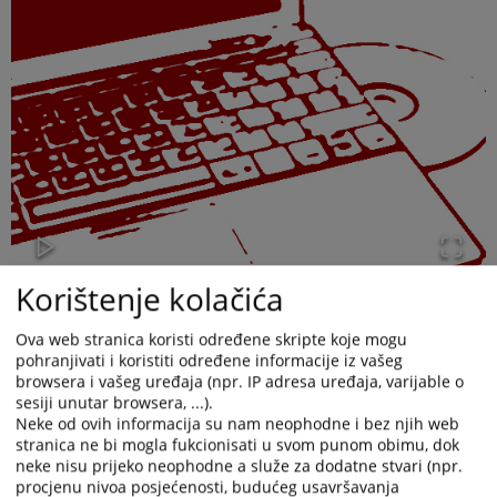
Korištenje kolačića
Ova web stranica koristi određene skripte koje mogu
pohranjivati i koristiti određene informacije iz vašeg
browsera i vašeg uređaja (npr. IP adresa uređaja, varijable o
sesiji unutar browsera, ...).
Neke od ovih informacija su nam neophodne i bez njih web
Za period od 01.01.2025. – 31.12.2025. godine Osnovni sud u
stranica ne bi mogla fukcionisati u svom punom obimu, dok
Banjoj Luci zaprimio je ukupno 163 ZUP predmeta.
neke nisu prijeko neophodne a služe za dodatne stvari (npr.
procjenu nivoa posjećenosti, budućeg usavršavanja
U navedenom periodu ukupno je riješeno 81 predmet, 11 zahtjeva