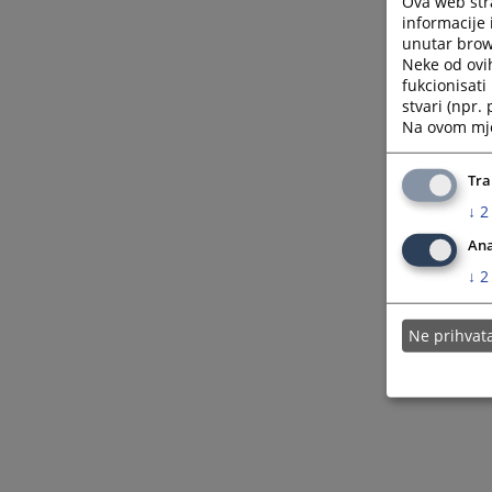
Ova web stra
informacije 
unutar brows
Neke od ovi
fukcionisat
stvari (npr.
Na ovom mjes
Tra
↓
2
Ana
↓
2
Ne prihva