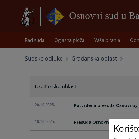
Osnovni sud u Ba
Rad suda
Oglasna ploča
Vaša pitanja
Odn
Sudske odluke
Građanska oblast
Građanska oblast
20.10.2025.
Potvrđena presuda Osnovnog su
10.10.2025.
Presuda Osnovnog suda u Banjo
Korišt