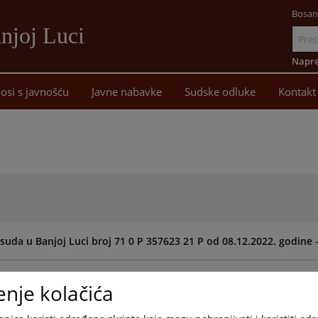
Bosan
njoj Luci
Idi
na
Napre
sadržaj
osi s javnošću
Javne nabavke
Sudske odluke
Kontakt
da u Banjoj Luci broj 71 0 P 357623 21 P od 08.12.2022. godine 
j Luci broj 71 0 P 374052 22 P od 16.01.2024. godine - Kleveta
enje kolačića