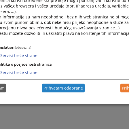
nica koristi određene skripte koje mogu pohranjivati i koristiti od
iz vašeg browsera i vašeg uređaja (npr. IP adresa uređaja, varijable 
era, ...).
h informacija su nam neophodne i bez njih web stranica ne bi mog
i u svom punom obimu, dok neke nisu prijeko neophodne a služe z
 procjenu nivoa posjećenosti, budućeg usavršavanja stranice...).
tu možete dozvoliti ili uskratiti pravo na korištenje tih informacija
nslation
(obavezna)
Servisi treće strane
litika o posjećenosti stranica
Servisi treće strane
tam
Prihvatam odabrane
Pri