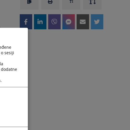
2
in
e
e
ređene
u
o sesiji
la
a dodatne
.
i
h
m
i