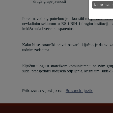
druge grupe javnosti
Ne prihva
Pored navednog potrebno je iskoristiti mogućnost sara
nevladinim sektorom u RS i BiH i drugim institucijama u
imidža suda i veće transparentosti.
Kako bi se strateški pravci ostvarili ključno je da svi 
radnim zadacima.
Ključnu ulogu u strateškom komuniciranju sa svim grupa
suda, predsjednici sudijskih odjeljenja, krizni tim, sudski 
Prikazana vijest je na
:
Bosanski jezik