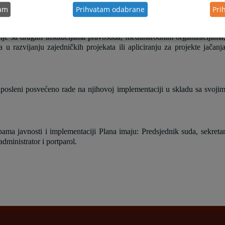
tam
Prihvatam odabrane
Pri
dnje sa drugim institucijama pravosuđa, međunarodnim organizacijama
 razvijanju zajedničkih projekata ili apliciranju za projekte jačanj
zaposleni posvećeno rade na njihovoj implementaciji u skladu sa svoji
ma javnosti i implementaciji Plana imaju: Predsjednik suda, sekreta
administrator i portparol.