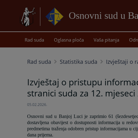
Osnovni sud u Ba
Rad suda
Oglasna ploča
Vaša pitanja
Odn
Rad suda
Statistika suda
Izvještaji o
Izvještaj o pristupu infor
stranici suda za 12. mjeseci
05.02.2026.
Osnovni sud u Banjoj Luci je zaprimio 61 (šezdesetjed
dostavljena obavijest o dostupnosti informacija u re
predmetima traženja odobren pristup informacijama u cije
dana prijema.