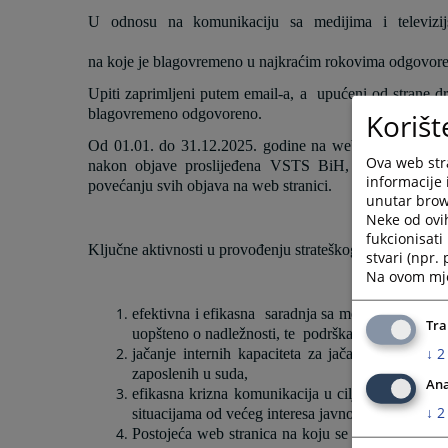
U odnosu na komunikaciju sa medij
n
na koje je blagovremeno u najkraćim rokovima odgovor
Upiti zaprimljeni putem email-a, a upućeni od strane dr
blagovremeno odgovoreno.
Korišt
Od 01.01. do 31.12.2025. godine na web sajtu suda ob
Ova web stra
nakon objave proslijeđena VSTS BiH, Centru sa suds
informacije 
povećanju svih objava na web stranici.
unutar brows
Neke od ovi
fukcionisat
Ključne aktivnosti u provođenju strateškog cilja u jačanju
stvari (npr.
Na ovom mjes
efektivna i efikasna saradnja sa medijima u cilj
Tra
uopšteno o nadležnosti, te podrška edukaciji medi
↓
2
jačanje internih kapaciteta za jačanje imidža in
zaposlenih u suda,
Ana
efikasna krizna komunikacija u cilju pravovreme
↓
2
situacijama od većeg interesa javnosti,
Postojeća web stranica na koju se postavljaju naj