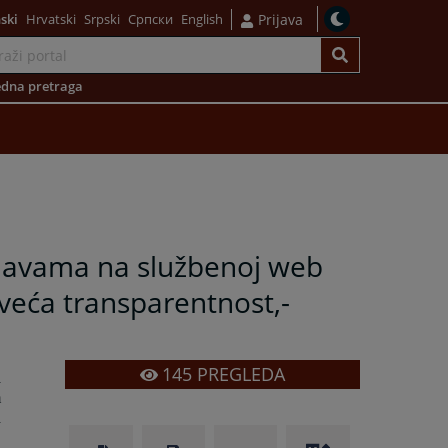
ski
Hrvatski
Srpski
Српски
English
Prijava
dna pretraga
bjavama na službenoj web
– veća transparentnost,-
145
PREGLEDA
a
m
d