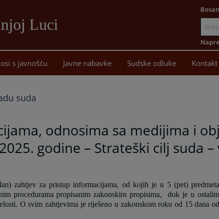
Bosan
njoj Luci
Idi
na
Napre
sadržaj
osi s javnošću
Javne nabavke
Sudske odluke
Kontakt
 radu suda
macijama, odnosima sa medijima i o
 2025. godine – Strateški cilj suda 
an) zahtjev za pristup informacijama, od kojih je u 5 (pet) predmet
dovnim procedurama propisanim zakonskim propisima, dok je u ostali
losti.
O svim zahtjevima je riješeno u zakonskom roku od 15 dana o