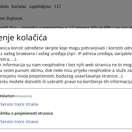
ima i televizijskim kućama zaprimljeno 11
ov
eno dopisom.
ugih lica – stranaka u postupcima u 12 mjeseci bilo je 690 i na sve j
enje kolačića
javljeno je ukupno 120 objava, od čega je 21 sudska odluka, koja j
nica koristi određene skripte koje mogu pohranjivati i koristiti od
ku dokumentaciju na dalje postupanje, dakle, vidljiv je pomak 
iz vašeg browsera i vašeg uređaja (npr. IP adresa uređaja, varijable 
era, ...).
h informacija su nam neophodne i bez njih web stranica ne bi mog
i u svom punom obimu, dok neke nisu prijeko neophodne a služe z
 i veće transparentnosti su
 procjenu nivoa posjećenosti, budućeg usavršavanja stranice...).
tu možete dozvoliti ili uskratiti pravo na korištenje tih informacija
u informisanja javnosti o predmetima koji su u nadležnosti suda, kao 
nslation
(obavezna)
ja i novinara iz oblasti predmeta sudske nadležnosti i rada suda,
Servisi treće strane
stitucije i provođenje dobrih praksi odnosa s javnošću od strane svi
litika o posjećenosti stranica
nog informisanja svih grupa javnosti o postupanju suda u konkretni
Servisi treće strane
važnija saopštenja iz suda i koja je dobar izvor informacija za medije 