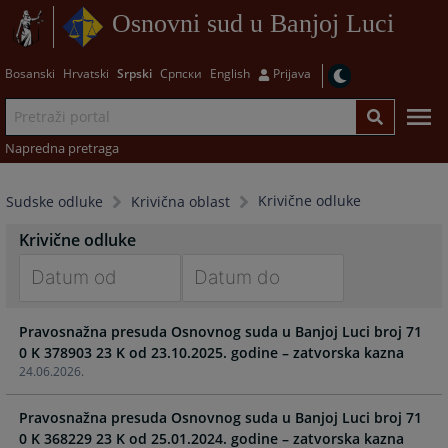
Osnovni sud u Banjoj Luci
Bosanski
Hrvatski
Srpski
Српски
English
Prijava
Napredna pretraga
Krivične odluke
Sudske odluke
Krivična oblast
Krivične odluke
Navigate
Navigate
Pravosnažna presuda Osnovnog suda u Banjoj Luci broj 71
forward
forward
0 K 378903 23 K od 23.10.2025. godine – zatvorska kazna
to
to
24.06.2026.
interact
interact
with
with
Pravosnažna presuda Osnovnog suda u Banjoj Luci broj 71
the
the
0 K 368229 23 K od 25.01.2024. godine – zatvorska kazna
calendar
calendar