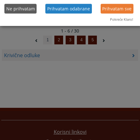
Ne prihvatam
Prihvatam odabrane
Prihvatam sve
Pokreće Klaro!
1 - 6 / 30
1
2
3
4
5
Krivične odluke
Korisni linkovi