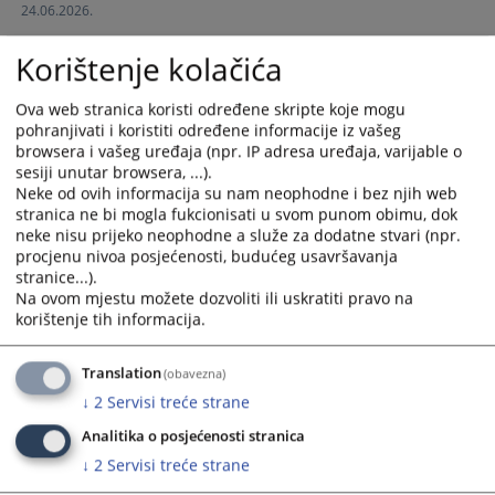
24.06.2026.
and
and
select
select
Korištenje kolačića
Pravosnažna presuda Osnovnog suda u Banjoj Luci broj 71
a
a
0 K 341854 25 K od 05.09.2025. godine – kojom je za prve
date.
date.
četiri tačke optužnice odbijena optužba, dok je za petu
Ova web stranica koristi određene skripte koje mogu
Press
Press
pohranjivati i koristiti određene informacije iz vašeg
tačku optužnice optuženi oslobođen od optužbe
the
the
browsera i vašeg uređaja (npr. IP adresa uređaja, varijable o
01.06.2026.
question
question
sesiji unutar browsera, ...).
mark
mark
Neke od ovih informacija su nam neophodne i bez njih web
Pravosnažna presuda Osnovnog suda u Banjoj Luci broj 71
key
key
stranica ne bi mogla fukcionisati u svom punom obimu, dok
0 K 303430 19 Kod 07.04.2025. godine – oslobađa se
neke nisu prijeko neophodne a služe za dodatne stvari (npr.
to
to
procjenu nivoa posjećenosti, budućeg usavršavanja
get
get
01.06.2026.
stranice...).
the
the
Na ovom mjestu možete dozvoliti ili uskratiti pravo na
keyboard
keyboard
korištenje tih informacija.
Pravosnažna presuda Osnovnog suda u Banjoj Luci broj 71
shortcuts
shortcuts
0 K 238118 24 K 2 od 24.04.2025. godine – novčana kazna
for
for
27.05.2026.
Translation
(obavezna)
changing
changing
↓
2
Servisi treće strane
dates.
dates.
Pravosnažna presuda Osnovnog suda u Banjoj Luci broj 71
Analitika o posjećenosti stranica
0 K 386132 22 K od 05.03.2025. godine – novčana kazna
18.05.2026.
↓
2
Servisi treće strane