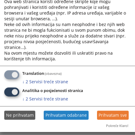
Ova web stranica koristi određene skripte koje mogu
pohranjivati i koristiti određene informacije iz vašeg
Prikazana vijest je na
:
Bosanski jezik
browsera i vašeg uređaja (npr. IP adresa uređaja, varijable o
sesiji unutar browsera, ...).
Prateći dokumenti
Neke od ovih informacija su nam neophodne i bez njih web
stranica ne bi mogla fukcionisati u svom punom obimu, dok
Izvještaj o realizaciji plana rješavanja
neke nisu prijeko neophodne a služe za dodatne stvari (npr.
procjenu nivoa posjećenosti, budućeg usavršavanja
stranice...).
Na ovom mjestu možete dozvoliti ili uskratiti pravo na
77
PREGLEDA
korištenje tih informacija.
Translation
(obavezna)
↓
2
Servisi treće strane
Analitika o posjećenosti stranica
↓
2
Servisi treće strane
Ne prihvatam
Prihvatam odabrane
Prihvatam sve
Pokreće Klaro!