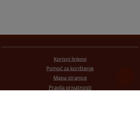
Korisni linkovi
Pomoć za korištenje
Mapa stranice
Pravila privatnosti
Redizajn web stranice je finansirala Evropska unija. Za njen sadržaj isključivo je odgovorno
Visoko sudsko i tužilačko vijeće BiH i ona ne odražava nužno stavove Evropske unije.