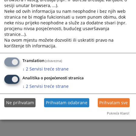
sesiji unutar browsera, ...).
Zapamti me
Neke od ovih informacija su nam neophodne i bez njih web
stranica ne bi mogla fukcionisati u svom punom obimu, dok
Prijava
neke nisu prijeko neophodne a služe za dodatne stvari (npr.
procjenu nivoa posjećenosti, budućeg usavršavanja
stranice...).
Zaboravili ste lozinku?
Na ovom mjestu možete dozvoliti ili uskratiti pravo na
Želite postati član?
korištenje tih informacija.
Translation
(obavezna)
↓
2
Servisi treće strane
Analitika o posjećenosti stranica
↓
2
Servisi treće strane
Ne prihvatam
Prihvatam odabrane
Prihvatam sve
Pokreće Klaro!