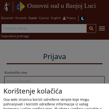
Osnovni sud u Banjoj Luci
Bosanski
Hrvatski
Srpski
Српски
English
Prijava
Napredna pretraga
Prijava
Korisničko ime
Korištenje kolačića
Lozinka
Ova web stranica koristi određene skripte koje mogu
pohranjivati i koristiti određene informacije iz vašeg
browsera i vašeg uređaja (npr. IP adresa uređaja, varijable o