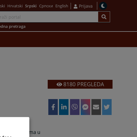
ski
Hrvatski
Srpski
Српски
English
Prijava
dna pretraga
8180
PREGLEDA
du suda i
du sa strankama u