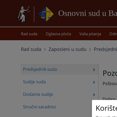
Osnovni sud u Ba
Rad suda
Oglasna ploča
Vaša pitanja
Odn
Predsjedn
Rad suda
Zaposleni u sudu
Predsjednik suda
Pozd
Sudije suda
Poštov
Dodatne sudije
Dobro d
Korišt
Stručni saradnici
Ova str
usmjere