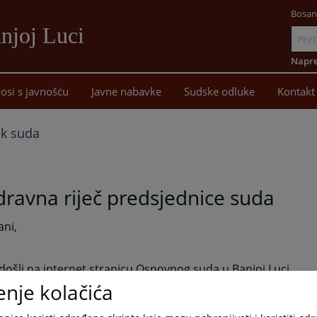
Bosan
njoj Luci
Idi
na
Napre
sadržaj
osi s javnošću
Javne nabavke
Sudske odluke
Kontakt
ik suda
ravna riječ predsjednice suda
ani,
ošli na internet stranicu Osnovnog suda u Banjoj Luci.
enje kolačića
anica ima za cilj da Vam pruži sve potrebne informacije o ra
na je na razumijevanje procedura koje se primjenjuju u ra