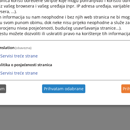
nica koristi određene skripte koje mogu pohranjivati i koristiti od
 postupcima i građanima, te približavanja rada suda javnos
iz vašeg browsera i vašeg uređaja (npr. IP adresa uređaja, varijable 
tike, pohvale i sugestije građana će doprinijeti da zajednič
era, ...).
alaganjem na poboljšanju rada suda i efikasnosti pravosuđ
h informacija su nam neophodne i bez njih web stranica ne bi mog
i u svom punom obimu, dok neke nisu prijeko neophodne a služe z
 procjenu nivoa posjećenosti, budućeg usavršavanja stranice...).
tu možete dozvoliti ili uskratiti pravo na korištenje tih informacija
ovanjem,
ednica Osnovnog suda u Banjoj Luci
nslation
(obavezna)
 Radulović
Servisi treće strane
litika o posjećenosti stranica
Servisi treće strane
tam
Prihvatam odabrane
Pri